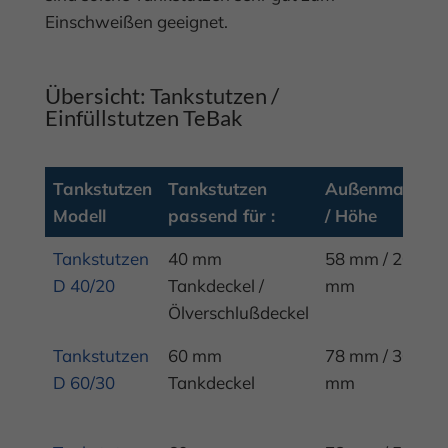
Einschweißen geeignet.
Übersicht: Tankstutzen /
Einfüllstutzen TeBak
Tankstutzen
Tankstutzen
Außenmaß
T
Modell
passend für :
/ Höhe
W
Tankstutzen
Tankstutzen
Außenmaß
T
Tankstutzen
40 mm
58 mm / 20
Ni
Modell
passend für :
/ Höhe
W
D 40/20
Tankdeckel /
mm
1
Ölverschlußdeckel
Tankstutzen
60 mm
78 mm / 30
St
D 60/30
Tankdeckel
mm
ge
F