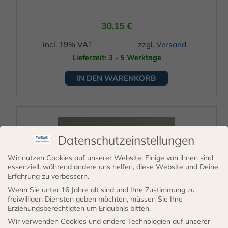
30,15
€
incl. 19% VAT
zzgl.
Versand
Lieferzeit: 3 - 5 Werktage
IN DEN WARENKORB
Datenschutzeinstellungen
Wir nutzen Cookies auf unserer Website. Einige von ihnen sind
essenziell, während andere uns helfen, diese Website und Deine
Erfahrung zu verbessern.
Wenn Sie unter 16 Jahre alt sind und Ihre Zustimmung zu
freiwilligen Diensten geben möchten, müssen Sie Ihre
Erziehungsberechtigten um Erlaubnis bitten.
Wir verwenden Cookies und andere Technologien auf unserer