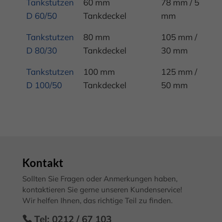
Tankstutzen
60 mm
78 mm / 50
Al
D 60/50
Tankdeckel
mm
A
Tankstutzen
80 mm
105 mm /
Ni
D 80/30
Tankdeckel
30 mm
1
Tankstutzen
100 mm
125 mm /
St
D 100/50
Tankdeckel
50 mm
ge
F
Kontakt
Sollten Sie Fragen oder Anmerkungen haben,
kontaktieren Sie gerne unseren Kundenservice!
Wir helfen Ihnen, das richtige Teil zu finden.
Tel: 0212 / 67 103