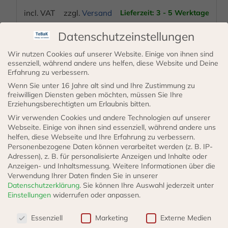
Produktseite
incl. VAT
zzgl.
Versand
Lieferzeit: 3 - 5 Werktage
gewählt
werden
Datenschutzeinstellungen
AUSFÜHRUNG WÄHLEN
Wir nutzen Cookies auf unserer Website. Einige von ihnen sind
essenziell, während andere uns helfen, diese Website und Deine
Erfahrung zu verbessern.
Dieses
Wenn Sie unter 16 Jahre alt sind und Ihre Zustimmung zu
Produkt
freiwilligen Diensten geben möchten, müssen Sie Ihre
Erziehungsberechtigten um Erlaubnis bitten.
weist
Wir verwenden Cookies und andere Technologien auf unserer
mehrere
Webseite. Einige von ihnen sind essenziell, während andere uns
helfen, diese Webseite und Ihre Erfahrung zu verbessern.
Varianten
Personenbezogene Daten können verarbeitet werden (z. B. IP-
auf.
Adressen), z. B. für personalisierte Anzeigen und Inhalte oder
Die
Anzeigen- und Inhaltsmessung.
Weitere Informationen über die
Verwendung Ihrer Daten finden Sie in unserer
Optionen
Datenschutzerklärung
.
Sie können Ihre Auswahl jederzeit unter
Ring-Schlauchnippel
können
Einstellungen
widerrufen oder anpassen.
auf
Datenschutzeinstellungen
Essenziell
Marketing
Externe Medien
der