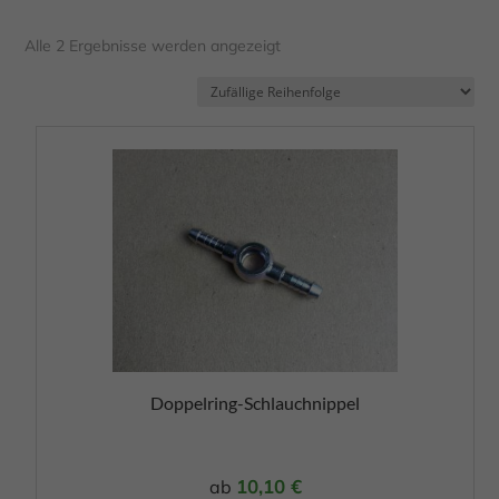
Alle 2 Ergebnisse werden angezeigt
Dieses
Produkt
weist
mehrere
Varianten
auf.
Die
Optionen
Doppelring-Schlauchnippel
können
auf
der
10,10
€
ab