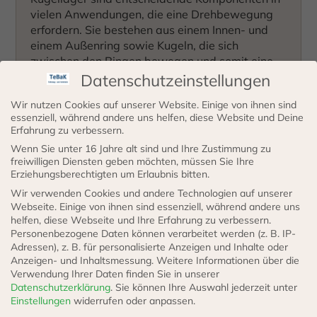
vielen Anwendungen, die eine Drehbewegung
erfordern. Sie bestehen aus einem Innen- und
einem Außenring sowie Kugeln, die sich
zwischen den Ringen bewegen und somit eine
reibungsarme Drehbewegung ermöglichen.
Datenschutzeinstellungen
Wir nutzen Cookies auf unserer Website. Einige von ihnen sind
essenziell, während andere uns helfen, diese Website und Deine
Es wurden keine Produkte gefunden, die
Erfahrung zu verbessern.
deiner Auswahl entsprechen.
Wenn Sie unter 16 Jahre alt sind und Ihre Zustimmung zu
freiwilligen Diensten geben möchten, müssen Sie Ihre
Erziehungsberechtigten um Erlaubnis bitten.
Wir verwenden Cookies und andere Technologien auf unserer
Webseite. Einige von ihnen sind essenziell, während andere uns
helfen, diese Webseite und Ihre Erfahrung zu verbessern.
Personenbezogene Daten können verarbeitet werden (z. B. IP-
Adressen), z. B. für personalisierte Anzeigen und Inhalte oder
Anzeigen- und Inhaltsmessung.
Weitere Informationen über die
Verwendung Ihrer Daten finden Sie in unserer
Datenschutzerklärung
.
Sie können Ihre Auswahl jederzeit unter
Einstellungen
widerrufen oder anpassen.