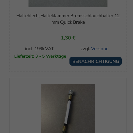
Halteblech, Halteklammer Bremsschlauchhalter 12
mm Quick Brake
1,30
€
incl. 19% VAT
zzgl.
Versand
Lieferzeit: 3 - 5 Werktage
BENACHRICHTIGUNG
Dieses
Produkt
weist
mehrere
Varianten
auf.