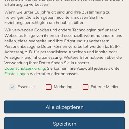
Erfahrung zu verbessern.
Wenn Sie unter 16 Jahre alt sind und Ihre Zustimmung zu
freiwilligen Diensten geben möchten, müssen Sie Ihre
Halteblech Schlauchhalter Sicherungsclip 14 mm ATE
Erziehungsberechtigten um Erlaubnis bitten.
passend zu Unimog 404
Wir verwenden Cookies und andere Technologien auf unserer
Webseite. Einige von ihnen sind essenziell, während andere uns
helfen, diese Webseite und Ihre Erfahrung zu verbessern.
1,90
€
Personenbezogene Daten können verarbeitet werden (z. B. IP-
Adressen), z. B. für personalisierte Anzeigen und Inhalte oder
incl. 19% VAT
zzgl.
Versand
Anzeigen- und Inhaltsmessung.
Weitere Informationen über die
Lieferzeit: 3 - 5 Werktage
Verwendung Ihrer Daten finden Sie in unserer
Datenschutzerklärung
.
Sie können Ihre Auswahl jederzeit unter
IN DEN WARENKORB
Einstellungen
widerrufen oder anpassen.
Datenschutzeinstellungen
Essenziell
Marketing
Externe Medien
Dieses
Produkt
Alle akzeptieren
weist
mehrere
Speichern