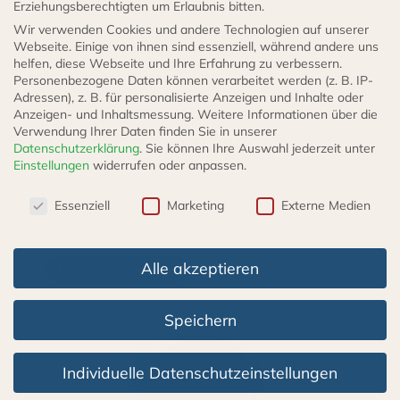
Erziehungsberechtigten um Erlaubnis bitten.
Wir verwenden Cookies und andere Technologien auf unserer
Nennmaß / Innenmaß : 60 mm
Webseite. Einige von ihnen sind essenziell, während andere uns
Außenmaß : 78 mm
helfen, diese Webseite und Ihre Erfahrung zu verbessern.
Höhe : 50 mm
Personenbezogene Daten können verarbeitet werden (z. B. IP-
Adressen), z. B. für personalisierte Anzeigen und Inhalte oder
Anzeigen- und Inhaltsmessung.
Weitere Informationen über die
Stahl gefettet
Verwendung Ihrer Daten finden Sie in unserer
Werkstoff : FePO3
Datenschutzerklärung
.
Sie können Ihre Auswahl jederzeit unter
Einstellungen
widerrufen oder anpassen.
Datenschutzeinstellungen
Essenziell
Marketing
Externe Medien
Alle akzeptieren
Weitere Produkte
Speichern
Individuelle Datenschutzeinstellungen