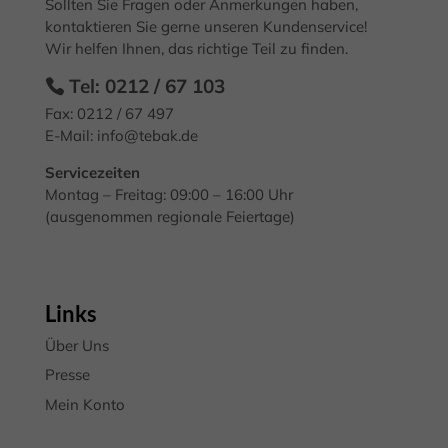
Sollten Sie Fragen oder Anmerkungen haben,
Essenziell (2)
kontaktieren Sie gerne unseren Kundenservice!
Essenzielle Cookies ermöglichen grundlegende Funktionen und sind für
Wir helfen Ihnen, das richtige Teil zu finden.
die einwandfreie Funktion der Website erforderlich.
Tel: 0212 / 67 103
Cookie-Informationen anzeigen
Fax: 0212 / 67 497
Mark
Marketing (3)
E-Mail:
info@tebak.de
Marketing-Cookies werden von Drittanbietern oder Publishern
Servicezeiten
verwendet, um personalisierte Werbung anzuzeigen. Sie tun dies, indem
Montag – Freitag: 09:00 – 16:00 Uhr
sie Besucher über Websites hinweg verfolgen.
(ausgenommen regionale Feiertage)
Cookie-Informationen anzeigen
Exte
Externe Medien (7)
Inhalte von Videoplattformen und Social-Media-Plattformen werden
Links
standardmäßig blockiert. Wenn Cookies von externen Medien akzeptiert
werden, bedarf der Zugriff auf diese Inhalte keiner manuellen
Über Uns
Einwilligung mehr.
Presse
Cookie-Informationen anzeigen
Mein Konto
Datenschutzerklärung
Impressum