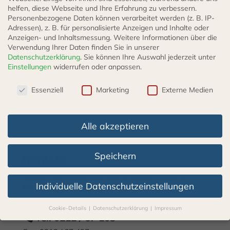
helfen, diese Webseite und Ihre Erfahrung zu verbessern.
werden
AUSFÜHRUNG WÄHLEN
Personenbezogene Daten können verarbeitet werden (z. B. IP-
Adressen), z. B. für personalisierte Anzeigen und Inhalte oder
Anzeigen- und Inhaltsmessung.
Weitere Informationen über die
Verwendung Ihrer Daten finden Sie in unserer
Datenschutzerklärung
.
Sie können Ihre Auswahl jederzeit unter
Einstellungen
widerrufen oder anpassen.
Datenschutzeinstellungen
Essenziell
Marketing
Externe Medien
Alle akzeptieren
Speichern
Kontakt
Sollten Sie Fragen oder Anmerkungen haben,
Individuelle Datenschutzeinstellungen
kontaktieren Sie gerne unseren Kundenservice!
Wir helfen Ihnen, das richtige Teil zu finden.
Cookie-Details
Datenschutzerklärung
Impressum
Datenschutzeinstellungen
Tel: 0212 / 67 103