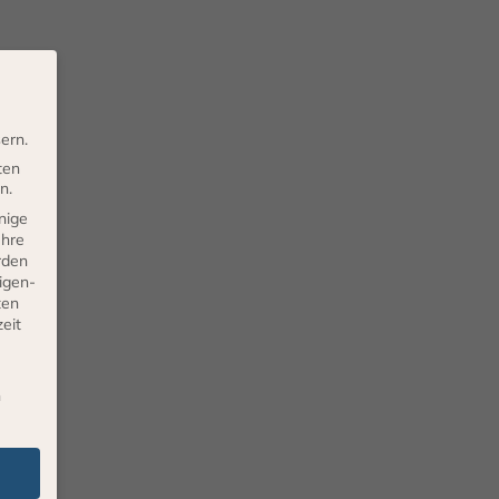
ern.
ten
n.
nige
Ihre
rden
eigen-
ten
eit
n