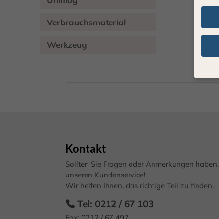
Unimog
Verbrauchsmaterial
Werkzeug
Wenn 
geben
Wir v
von i
Erfah
(z. B
Kontakt
und I
finde
Sollten Sie Fragen oder Anmerkungen haben, 
Hier 
unseren Kundenservice!
Einwi
Wir helfen Ihnen, das richtige Teil zu finden.
anzei
Tel: 0212 / 67 103
Al
Fax: 0212 / 67 497