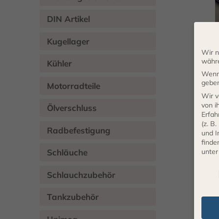
DIN Artikel
Kugellager
Wir n
währe
Kühler
Wenn 
geben
Motorradteile
Wir v
von i
Ölverschluss
in
Erfah
(z. B
Radbefestigung
und I
finde
unte
Schläuche
Daten
Schlauchzubehör
Tankzubehör