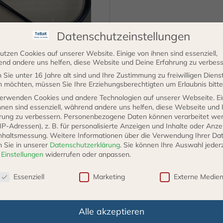
Datenschutzeinstellungen
utzen Cookies auf unserer Website. Einige von ihnen sind essenziell,
5m Ring Bremsrohr
nd andere uns helfen, diese Website und Deine Erfahrung zu verbess
Kraftstoffleitung 8mm
Sie unter 16 Jahre alt sind und Ihre Zustimmung zu freiwilligen Diens
 möchten, müssen Sie Ihre Erziehungsberechtigten um Erlaubnis bitte
29,35
€
erwenden Cookies und andere Technologien auf unserer Webseite. Ei
hnen sind essenziell, während andere uns helfen, diese Webseite und 
cl. 19% VAT
zzgl.
Versand
rung zu verbessern.
Personenbezogene Daten können verarbeitet we
Lieferzeit: 3 - 5 Werktage
. IP-Adressen), z. B. für personalisierte Anzeigen und Inhalte oder Anz
nhaltsmessung.
Weitere Informationen über die Verwendung Ihrer Da
IN DEN
n Sie in unserer
Datenschutzerklärung
.
Sie können Ihre Auswahl jederz
r
Einstellungen
widerrufen oder anpassen.
WARENKORB
schutzeinstellungen
Essenziell
Marketing
Externe Medie
Alle akzeptieren