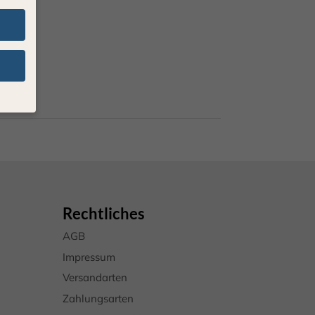
ten
n.
nige
Ihre
rden
eigen-
Rechtliches
ten
AGB
hre
Impressum
Versandarten
Zahlungsarten
Zurück