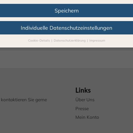
Speichern
Individuelle Datenschutzeinstellungen
Cookie-Details
Datenschutzerklärung
Impressum
Datenschutzeinstellungen
Sie unter 16 Jahre alt sind und Ihre Zustimmung zu freiwilligen Diens
 möchten, müssen Sie Ihre Erziehungsberechtigten um Erlaubnis bitte
erwenden Cookies und andere Technologien auf unserer Webseite. Ei
hnen sind essenziell, während andere uns helfen, diese Webseite und 
rung zu verbessern.
Personenbezogene Daten können verarbeitet we
. IP-Adressen), z. B. für personalisierte Anzeigen und Inhalte oder Anz
Links
nhaltsmessung.
Weitere Informationen über die Verwendung Ihrer Da
n Sie in unserer
Datenschutzerklärung
.
kontaktieren Sie gerne
Über Uns
finden Sie eine Übersicht über alle verwendeten Cookies. Sie können I
Presse
lligung zu ganzen Kategorien geben oder sich weitere Informationen
gen lassen und so nur bestimmte Cookies auswählen.
Mein Konto
le akzeptieren
Speichern