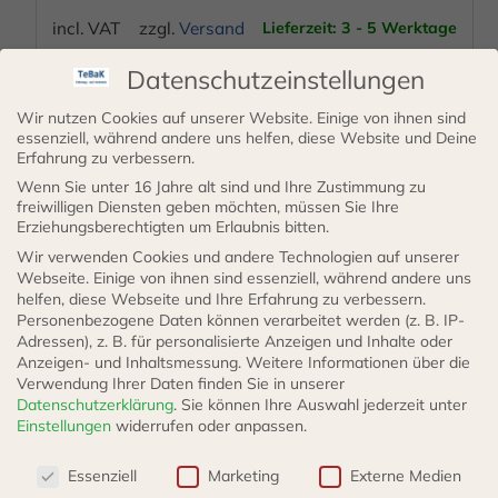
Produktseite
incl. VAT
zzgl.
Versand
Lieferzeit: 3 - 5 Werktage
gewählt
werden
Datenschutzeinstellungen
AUSFÜHRUNG WÄHLEN
Wir nutzen Cookies auf unserer Website. Einige von ihnen sind
essenziell, während andere uns helfen, diese Website und Deine
Erfahrung zu verbessern.
Dieses
Wenn Sie unter 16 Jahre alt sind und Ihre Zustimmung zu
Produkt
freiwilligen Diensten geben möchten, müssen Sie Ihre
Erziehungsberechtigten um Erlaubnis bitten.
weist
Wir verwenden Cookies und andere Technologien auf unserer
mehrere
Webseite. Einige von ihnen sind essenziell, während andere uns
helfen, diese Webseite und Ihre Erfahrung zu verbessern.
Varianten
Personenbezogene Daten können verarbeitet werden (z. B. IP-
auf.
Adressen), z. B. für personalisierte Anzeigen und Inhalte oder
Die
Anzeigen- und Inhaltsmessung.
Weitere Informationen über die
Verwendung Ihrer Daten finden Sie in unserer
Optionen
Datenschutzerklärung
.
Sie können Ihre Auswahl jederzeit unter
Schlauchschellen Cohline Edelstahl
können
Einstellungen
widerrufen oder anpassen.
auf
Datenschutzeinstellungen
Essenziell
Marketing
Externe Medien
der