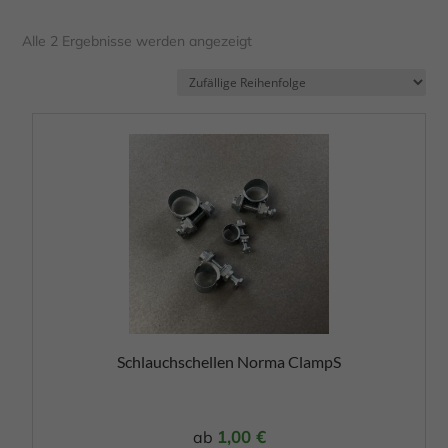
Alle 2 Ergebnisse werden angezeigt
Dieses
Produkt
weist
mehrere
Varianten
auf.
Die
Optionen
Schlauchschellen Norma ClampS
können
auf
der
1,00
€
ab