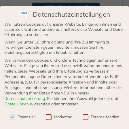
werden
AUSFÜHRUNG WÄHLEN
Datenschutzeinstellungen
Wir nutzen Cookies auf unserer Website. Einige von ihnen sind
essenziell, während andere uns helfen, diese Website und Deine
Dieses
Erfahrung zu verbessern.
Produkt
Wenn Sie unter 16 Jahre alt sind und Ihre Zustimmung zu
freiwilligen Diensten geben möchten, müssen Sie Ihre
weist
Erziehungsberechtigten um Erlaubnis bitten.
mehrere
Wir verwenden Cookies und andere Technologien auf unserer
Varianten
Webseite. Einige von ihnen sind essenziell, während andere uns
helfen, diese Webseite und Ihre Erfahrung zu verbessern.
auf.
Personenbezogene Daten können verarbeitet werden (z. B. IP-
Die
Adressen), z. B. für personalisierte Anzeigen und Inhalte oder
Anzeigen- und Inhaltsmessung.
Weitere Informationen über die
Optionen
Verwendung Ihrer Daten finden Sie in unserer
Radverschraubung Flachbundmutter phosphatiert
können
Datenschutzerklärung
.
Sie können Ihre Auswahl jederzeit unter
Einstellungen
widerrufen oder anpassen.
auf
Datenschutzeinstellungen
der
1,55
€
ab
Essenziell
Marketing
Externe Medien
Produktseite
incl. VAT
zzgl.
Versand
Lieferzeit: 3 - 5 Werktage