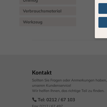
Unimog
Verbrauchsmaterial
Werkzeug
Wenn 
geben
Wir v
von i
Erfah
(z. B
Kontakt
und I
finde
Sollten Sie Fragen oder Anmerkungen haben, 
Hier 
unseren Kundenservice!
Einwi
Wir helfen Ihnen, das richtige Teil zu finden.
anzei
Tel: 0212 / 67 103
Al
Fax: 0212 / 67 497