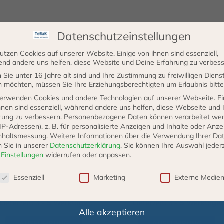
es
Dieses
Datenschutzeinstellungen
ukt
Produkt
t
weist
utzen Cookies auf unserer Website. Einige von ihnen sind essenziell,
nd andere uns helfen, diese Website und Deine Erfahrung zu verbess
rere
mehrere
Sie unter 16 Jahre alt sind und Ihre Zustimmung zu freiwilligen Diens
anten
Varianten
 möchten, müssen Sie Ihre Erziehungsberechtigten um Erlaubnis bitte
auf.
erwenden Cookies und andere Technologien auf unserer Webseite. Ei
hnen sind essenziell, während andere uns helfen, diese Webseite und 
Die
rung zu verbessern.
Personenbezogene Daten können verarbeitet we
ionen
Optionen
. IP-Adressen), z. B. für personalisierte Anzeigen und Inhalte oder Anz
Kühlwasserschlauch
Kühlwasserschlauch Type 20
nen
können
nhaltsmessung.
Weitere Informationen über die Verwendung Ihrer Da
erschiedene Abmessungen
….
n Sie in unserer
Datenschutzerklärung
.
Sie können Ihre Auswahl jederz
auf
r
Einstellungen
widerrufen oder anpassen.
der
schutzeinstellungen
39,55
€
9,25
€
ab
ab
Essenziell
Marketing
Externe Medie
uktseite
Produktseite
incl. VAT
zzgl.
Versand
incl. VAT
zzgl.
Versand
ählt
gewählt
Lieferzeit: 3 - 5 Werktage
Lieferzeit: 3 - 5 Werktage
den
werden
Alle akzeptieren
AUSFÜHRUNG
AUSFÜHRUNG