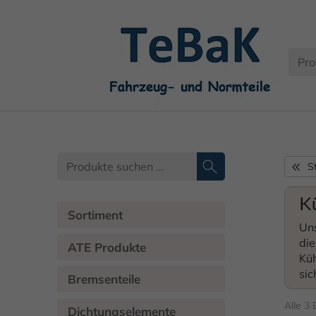
S
K
Sortiment
Uns
die
ATE Produkte
Küh
sic
Bremsenteile
Alle 3
Dichtungselemente