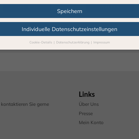
WÄHLEN
WÄHLEN
Speichern
Individuelle Datenschutzeinstellungen
Cookie-Details
Datenschutzerklärung
Impressum
Datenschutzeinstellungen
Sie unter 16 Jahre alt sind und Ihre Zustimmung zu freiwilligen Diens
 möchten, müssen Sie Ihre Erziehungsberechtigten um Erlaubnis bitte
erwenden Cookies und andere Technologien auf unserer Webseite. Ei
hnen sind essenziell, während andere uns helfen, diese Webseite und 
rung zu verbessern.
Personenbezogene Daten können verarbeitet we
. IP-Adressen), z. B. für personalisierte Anzeigen und Inhalte oder Anz
Links
nhaltsmessung.
Weitere Informationen über die Verwendung Ihrer Da
n Sie in unserer
Datenschutzerklärung
.
kontaktieren Sie gerne
Über Uns
finden Sie eine Übersicht über alle verwendeten Cookies. Sie können I
Presse
lligung zu ganzen Kategorien geben oder sich weitere Informationen
gen lassen und so nur bestimmte Cookies auswählen.
Mein Konto
le akzeptieren
Speichern