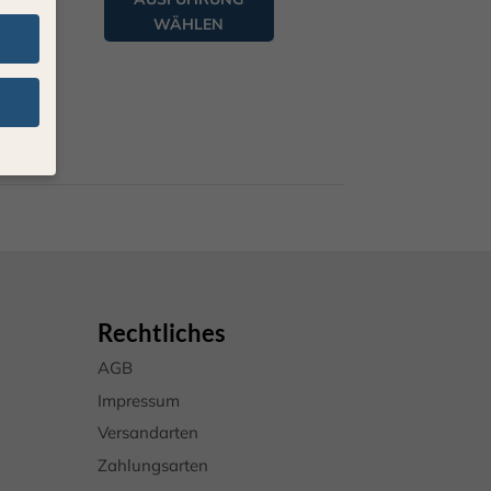
WÄHLEN
ten
n.
nige
Ihre
rden
eigen-
Rechtliches
ten
AGB
hre
Impressum
Versandarten
Zahlungsarten
Zurück