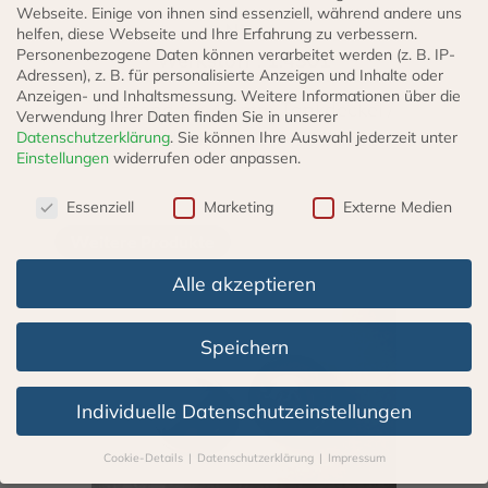
Webseite. Einige von ihnen sind essenziell, während andere uns
Niro
helfen, diese Webseite und Ihre Erfahrung zu verbessern.
Personenbezogene Daten können verarbeitet werden (z. B. IP-
Werkstoff : 1.4301
Adressen), z. B. für personalisierte Anzeigen und Inhalte oder
Anzeigen- und Inhaltsmessung.
Weitere Informationen über die
Passend für 40 mm Tankdeckel /
Verwendung Ihrer Daten finden Sie in unserer
Ölverschlußdeckel z. B. : T64 ; T21 ; T58
Datenschutzerklärung
.
Sie können Ihre Auswahl jederzeit unter
Einstellungen
widerrufen oder anpassen.
Datenschutzeinstellungen
Essenziell
Marketing
Externe Medien
Weitere Produkte
Alle akzeptieren
Speichern
Individuelle Datenschutzeinstellungen
Cookie-Details
Datenschutzerklärung
Impressum
Datenschutzeinstellungen