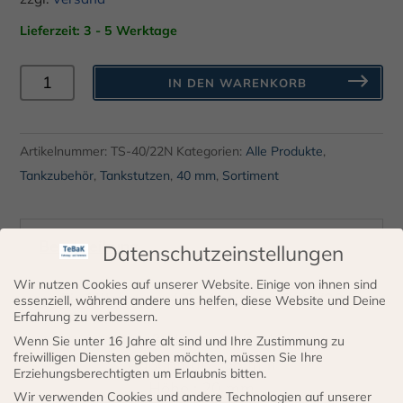
Lieferzeit: 3 - 5 Werktage
Einfüllstutzen
IN DEN WARENKORB
Tankstutzen
D
40/22
Artikelnummer:
TS-40/22N
Kategorien:
Alle Produkte
,
Niro
Tankzubehör
,
Tankstutzen
,
40 mm
,
Sortiment
Menge
Beschreibung
Datenschutzeinstellungen
Wir nutzen Cookies auf unserer Website. Einige von ihnen sind
Einfüllstutzen / Tankstutzen D 40/20
essenziell, während andere uns helfen, diese Website und Deine
Erfahrung zu verbessern.
Nennmaß / Innenmaß : 40 mm
Wenn Sie unter 16 Jahre alt sind und Ihre Zustimmung zu
freiwilligen Diensten geben möchten, müssen Sie Ihre
Außenmaß : 58 mm
Erziehungsberechtigten um Erlaubnis bitten.
Höhe : 20 mm
Wir verwenden Cookies und andere Technologien auf unserer