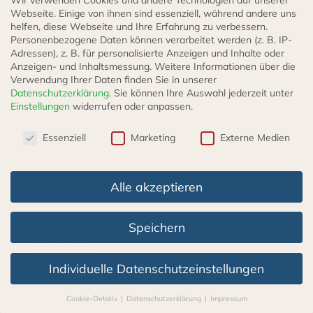
Wir verwenden Cookies und andere Technologien auf unserer
Produktseite
Webseite. Einige von ihnen sind essenziell, während andere uns
incl. VAT
zzgl.
Versand
Lieferzeit: 3 - 5 Werktage
gewählt
helfen, diese Webseite und Ihre Erfahrung zu verbessern.
Personenbezogene Daten können verarbeitet werden (z. B. IP-
werden
AUSFÜHRUNG WÄHLEN
Adressen), z. B. für personalisierte Anzeigen und Inhalte oder
Anzeigen- und Inhaltsmessung.
Weitere Informationen über die
Verwendung Ihrer Daten finden Sie in unserer
Datenschutzerklärung
.
Sie können Ihre Auswahl jederzeit unter
Einstellungen
widerrufen oder anpassen.
Datenschutzeinstellungen
Essenziell
Marketing
Externe Medien
Alle akzeptieren
Speichern
Kontakt
Individuelle Datenschutzeinstellungen
Sollten Sie Fragen oder Anmerkungen haben,
kontaktieren Sie gerne unseren Kundenservice!
Cookie-Details
Datenschutzerklärung
Impressum
Wir helfen Ihnen, das richtige Teil zu finden.