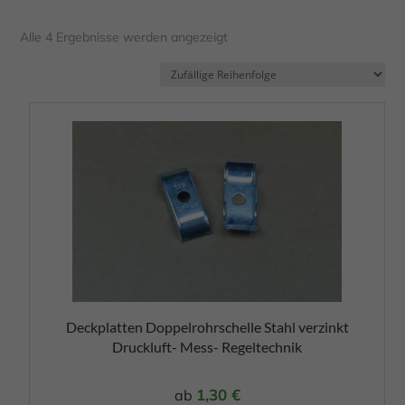
Alle 4 Ergebnisse werden angezeigt
Dieses
Produkt
weist
mehrere
Varianten
auf.
Die
Optionen
Deckplatten Doppelrohrschelle Stahl verzinkt
können
Druckluft- Mess- Regeltechnik
auf
der
1,30
€
ab