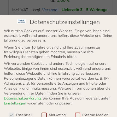
1,00
€
ab
Produktseite
incl. VAT
zzgl.
Versand
Lieferzeit: 3 - 5 Werktage
gewählt
werden
Datenschutzeinstellungen
AUSFÜHRUNG WÄHLEN
Wir nutzen Cookies auf unserer Website. Einige von ihnen sind
essenziell, während andere uns helfen, diese Website und Deine
Erfahrung zu verbessern.
Dieses
Wenn Sie unter 16 Jahre alt sind und Ihre Zustimmung zu
Produkt
freiwilligen Diensten geben möchten, müssen Sie Ihre
Erziehungsberechtigten um Erlaubnis bitten.
weist
Wir verwenden Cookies und andere Technologien auf unserer
mehrere
Webseite. Einige von ihnen sind essenziell, während andere uns
helfen, diese Webseite und Ihre Erfahrung zu verbessern.
Varianten
Personenbezogene Daten können verarbeitet werden (z. B. IP-
auf.
Adressen), z. B. für personalisierte Anzeigen und Inhalte oder
Die
Anzeigen- und Inhaltsmessung.
Weitere Informationen über die
Verwendung Ihrer Daten finden Sie in unserer
Optionen
Datenschutzerklärung
.
Sie können Ihre Auswahl jederzeit unter
Doppelrohrschellen Druckluft- Mess- Regeltechnik
können
Einstellungen
widerrufen oder anpassen.
Maschinenbau
auf
Datenschutzeinstellungen
Essenziell
Marketing
Externe Medien