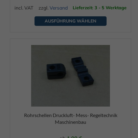
Produktseite
incl. VAT
zzgl.
Versand
Lieferzeit: 3 - 5 Werktage
gewählt
werden
AUSFÜHRUNG WÄHLEN
Dieses
Produkt
weist
mehrere
Varianten
auf.
Die
Optionen
Rohrschellen Druckluft- Mess- Regeltechnik
können
Maschinenbau
auf
der