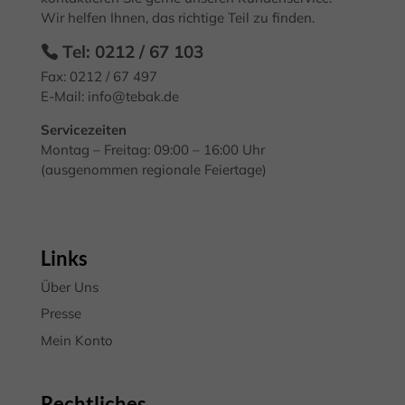
Wir helfen Ihnen, das richtige Teil zu finden.
Exte
Externe Medien (7)
Tel: 0212 / 67 103
Inhalte von Videoplattformen und Social-Media-Plattformen werden
standardmäßig blockiert. Wenn Cookies von externen Medien akzeptiert
Fax: 0212 / 67 497
werden, bedarf der Zugriff auf diese Inhalte keiner manuellen
E-Mail:
info@tebak.de
Einwilligung mehr.
Servicezeiten
Cookie-Informationen anzeigen
Montag – Freitag: 09:00 – 16:00 Uhr
Datenschutzerklärung
Impressum
(ausgenommen regionale Feiertage)
Links
Über Uns
Presse
Mein Konto
Rechtliches