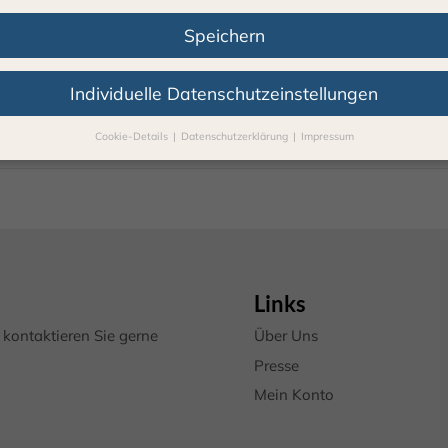
Speichern
Individuelle Datenschutzeinstellungen
Cookie-Details
Datenschutzerklärung
Impressum
Datenschutzeinstellungen
Sie unter 16 Jahre alt sind und Ihre Zustimmung zu freiwilligen Diens
 möchten, müssen Sie Ihre Erziehungsberechtigten um Erlaubnis bitte
erwenden Cookies und andere Technologien auf unserer Webseite. Ei
hnen sind essenziell, während andere uns helfen, diese Webseite und 
rung zu verbessern.
Personenbezogene Daten können verarbeitet we
. IP-Adressen), z. B. für personalisierte Anzeigen und Inhalte oder Anz
Links
nhaltsmessung.
Weitere Informationen über die Verwendung Ihrer Da
n Sie in unserer
Datenschutzerklärung
.
kontaktieren Sie gerne
Über Uns
finden Sie eine Übersicht über alle verwendeten Cookies. Sie können I
Presse
lligung zu ganzen Kategorien geben oder sich weitere Informationen
gen lassen und so nur bestimmte Cookies auswählen.
Mein Konto
le akzeptieren
Speichern