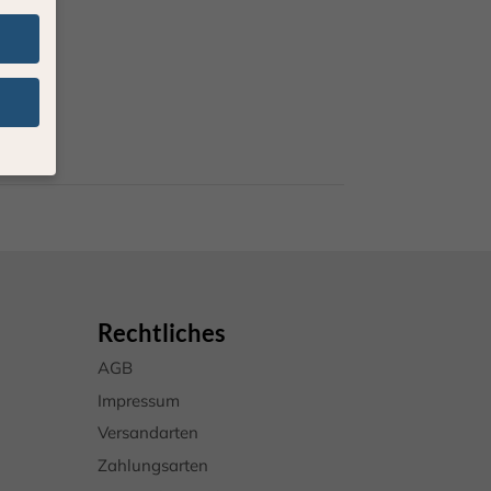
ten
n.
nige
Ihre
rden
eigen-
Rechtliches
ten
AGB
hre
Impressum
Versandarten
Zahlungsarten
Zurück