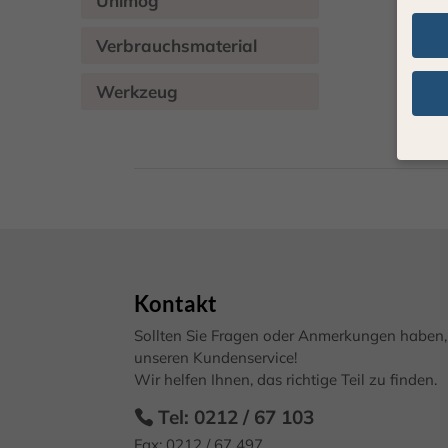
Unimog
Verbrauchsmaterial
Werkzeug
Wenn 
geben
Wir v
von i
Erfah
(z. B
Kontakt
und I
finde
Sollten Sie Fragen oder Anmerkungen haben, 
Hier 
unseren Kundenservice!
Einwi
Wir helfen Ihnen, das richtige Teil zu finden.
anzei
Tel: 0212 / 67 103
Al
Fax: 0212 / 67 497