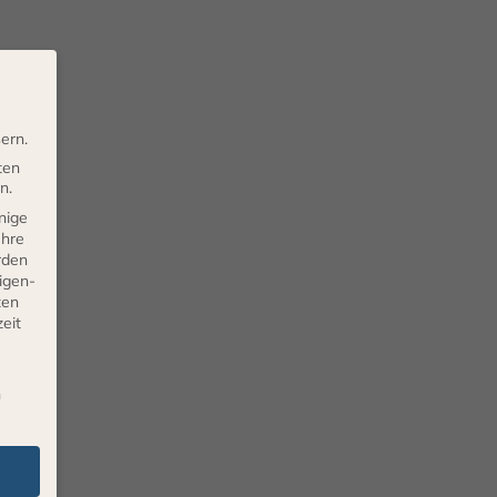
ern.
ten
n.
nige
Ihre
rden
eigen-
ten
eit
n