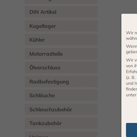
DIN Artikel
Kugellager
Wir n
währe
Kühler
Wenn 
geben
Motorradteile
Wir v
von i
Ölverschluss
Erfah
(z. B
Radbefestigung
und I
finde
unte
Schläuche
Daten
Schlauchzubehör
Tankzubehör