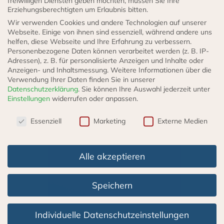
freiwilligen Diensten geben möchten, müssen Sie Ihre
Erziehungsberechtigten um Erlaubnis bitten.
3,60
€
Wir verwenden Cookies und andere Technologien auf unserer
incl. 19% VAT
zzgl.
Versand
Webseite. Einige von ihnen sind essenziell, während andere uns
helfen, diese Webseite und Ihre Erfahrung zu verbessern.
Lieferzeit: 3 - 5 Werktage
Personenbezogene Daten können verarbeitet werden (z. B. IP-
Adressen), z. B. für personalisierte Anzeigen und Inhalte oder
IN DEN WARENKORB
Anzeigen- und Inhaltsmessung.
Weitere Informationen über die
Verwendung Ihrer Daten finden Sie in unserer
Datenschutzerklärung
.
Sie können Ihre Auswahl jederzeit unter
Einstellungen
widerrufen oder anpassen.
Datenschutzeinstellungen
Essenziell
Marketing
Externe Medien
Alle akzeptieren
Speichern
Individuelle Datenschutzeinstellungen
Kette für Tankverschluss