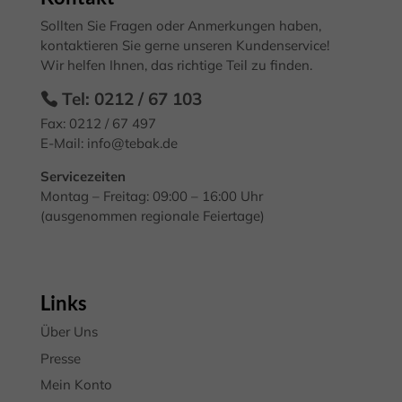
Datenschutzeinstellungen
Essenziell (2)
Sollten Sie Fragen oder Anmerkungen haben,
kontaktieren Sie gerne unseren Kundenservice!
Essenzielle Cookies ermöglichen grundlegende Funktionen und sind für
Wir helfen Ihnen, das richtige Teil zu finden.
die einwandfreie Funktion der Website erforderlich.
Cookie-Informationen anzeigen
Tel: 0212 / 67 103
Fax: 0212 / 67 497
Mark
Marketing (3)
E-Mail:
info@tebak.de
Marketing-Cookies werden von Drittanbietern oder Publishern
verwendet, um personalisierte Werbung anzuzeigen. Sie tun dies, indem
Servicezeiten
sie Besucher über Websites hinweg verfolgen.
Montag – Freitag: 09:00 – 16:00 Uhr
(ausgenommen regionale Feiertage)
Cookie-Informationen anzeigen
Exte
Externe Medien (7)
Inhalte von Videoplattformen und Social-Media-Plattformen werden
standardmäßig blockiert. Wenn Cookies von externen Medien akzeptiert
Links
werden, bedarf der Zugriff auf diese Inhalte keiner manuellen
Einwilligung mehr.
Über Uns
Cookie-Informationen anzeigen
Presse
Datenschutzerklärung
Impressum
Mein Konto