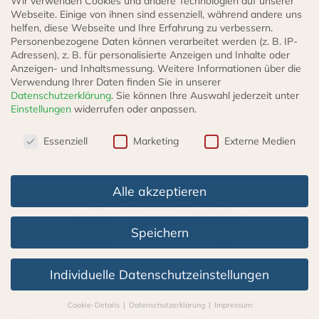
Wir verwenden Cookies und andere Technologien auf unserer
Stutzen
Webseite. Einige von ihnen sind essenziell, während andere uns
Die Knotenkette mit Anschlüssen gibt es
helfen, diese Webseite und Ihre Erfahrung zu verbessern.
Personenbezogene Daten können verarbeitet werden (z. B. IP-
auch in anderen Längen.
Adressen), z. B. für personalisierte Anzeigen und Inhalte oder
Anzeigen- und Inhaltsmessung.
Weitere Informationen über die
Verwendung Ihrer Daten finden Sie in unserer
Datenschutzerklärung
.
Sie können Ihre Auswahl jederzeit unter
Einstellungen
widerrufen oder anpassen.
Weitere Produkte
Datenschutzeinstellungen
Essenziell
Marketing
Externe Medien
Alle akzeptieren
Speichern
Individuelle Datenschutzeinstellungen
Bremsschlauch – Set für Mercedes W123 bis
Cookie-Details
Datenschutzerklärung
Impressum