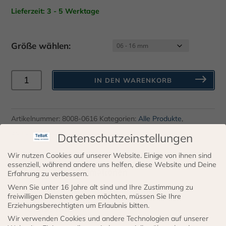
Lieferzeit: 3 - 5 Werktage
Größe wählen:
Schlauchschellen
IN DEN WARENKORB
Cohline
Edelstahl
Menge
Artikelnummer:
8008-0616
Kategorien:
Alle Produkte
,
Schlauchzubehör
,
Schlauchschelle
,
Sortiment
Datenschutzeinstellungen
Wir nutzen Cookies auf unserer Website. Einige von ihnen sind
essenziell, während andere uns helfen, diese Website und Deine
Zusätzliche Informationen
Erfahrung zu verbessern.
Wenn Sie unter 16 Jahre alt sind und Ihre Zustimmung zu
freiwilligen Diensten geben möchten, müssen Sie Ihre
Erziehungsberechtigten um Erlaubnis bitten.
Größe wählen:
Wir verwenden Cookies und andere Technologien auf unserer