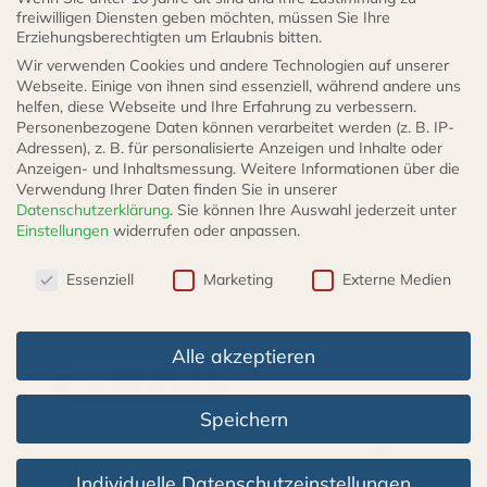
Maschinenbau
Bremsenteile
,
Bremsrohr
,
Befestigung
,
Sortiment
freiwilligen Diensten geben möchten, müssen Sie Ihre
Erziehungsberechtigten um Erlaubnis bitten.
Menge
Wir verwenden Cookies und andere Technologien auf unserer
Webseite. Einige von ihnen sind essenziell, während andere uns
Zusätzliche Informationen
helfen, diese Webseite und Ihre Erfahrung zu verbessern.
Personenbezogene Daten können verarbeitet werden (z. B. IP-
Adressen), z. B. für personalisierte Anzeigen und Inhalte oder
Anzeigen- und Inhaltsmessung.
Weitere Informationen über die
Größe wählen:
Verwendung Ihrer Daten finden Sie in unserer
Datenschutzerklärung
.
Sie können Ihre Auswahl jederzeit unter
Einstellungen
widerrufen oder anpassen.
6 mm, 8 mm, 10 mm, 12 mm
Datenschutzeinstellungen
Essenziell
Marketing
Externe Medien
Alle akzeptieren
Weitere Produkte
Speichern
Individuelle Datenschutzeinstellungen