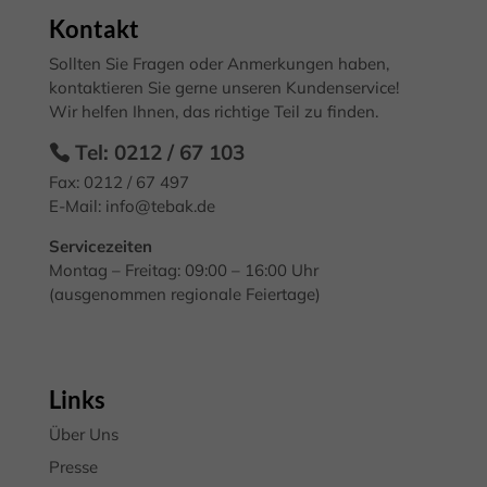
Kontakt
Datenschutzeinstellungen
Essenziell (2)
Sollten Sie Fragen oder Anmerkungen haben,
Essenzielle Cookies ermöglichen grundlegende Funktionen und sind für
kontaktieren Sie gerne unseren Kundenservice!
die einwandfreie Funktion der Website erforderlich.
Wir helfen Ihnen, das richtige Teil zu finden.
Cookie-Informationen anzeigen
Tel: 0212 / 67 103
Mark
Marketing (3)
Fax: 0212 / 67 497
E-Mail:
info@tebak.de
Marketing-Cookies werden von Drittanbietern oder Publishern
verwendet, um personalisierte Werbung anzuzeigen. Sie tun dies, indem
Servicezeiten
sie Besucher über Websites hinweg verfolgen.
Montag – Freitag: 09:00 – 16:00 Uhr
Cookie-Informationen anzeigen
(ausgenommen regionale Feiertage)
Exte
Externe Medien (7)
Inhalte von Videoplattformen und Social-Media-Plattformen werden
standardmäßig blockiert. Wenn Cookies von externen Medien akzeptiert
Links
werden, bedarf der Zugriff auf diese Inhalte keiner manuellen
Einwilligung mehr.
Über Uns
Cookie-Informationen anzeigen
Presse
Datenschutzerklärung
Impressum