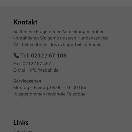
verwendet, um personalisierte Werbung anzuzeigen. Sie tun dies, indem
sie Besucher über Websites hinweg verfolgen.
Cookie-Informationen anzeigen
Kontakt
Exte
Externe Medien (7)
Sollten Sie Fragen oder Anmerkungen haben,
kontaktieren Sie gerne unseren Kundenservice!
Inhalte von Videoplattformen und Social-Media-Plattformen werden
standardmäßig blockiert. Wenn Cookies von externen Medien akzeptiert
Wir helfen Ihnen, das richtige Teil zu finden.
werden, bedarf der Zugriff auf diese Inhalte keiner manuellen
Einwilligung mehr.
Tel: 0212 / 67 103
Cookie-Informationen anzeigen
Fax: 0212 / 67 497
E-Mail:
info@tebak.de
Datenschutzerklärung
Impressum
Servicezeiten
Montag – Freitag: 09:00 – 16:00 Uhr
(ausgenommen regionale Feiertage)
Links
Über Uns