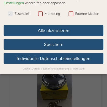
Einstellungen
widerrufen oder anpassen.
Tankverschluß 60 mm mit Lüftung abschließbar
Datenschutzeinstellungen
Essenziell
Marketing
Externe Medien
35,55
€
Alle akzeptieren
incl. 19% VAT
zzgl.
Versand
Lieferzeit: 3 - 5 Werktage
Speichern
IN DEN WARENKORB
Individuelle Datenschutzeinstellungen
Cookie-Details
Datenschutzerklärung
Impressum
Datenschutzeinstellungen
Wenn Sie unter 16 Jahre alt sind und Ihre Zustimmung zu
freiwilligen Diensten geben möchten, müssen Sie Ihre
Erziehungsberechtigten um Erlaubnis bitten.
Wir verwenden Cookies und andere Technologien auf unserer
Webseite. Einige von ihnen sind essenziell, während andere uns
helfen, diese Webseite und Ihre Erfahrung zu verbessern.