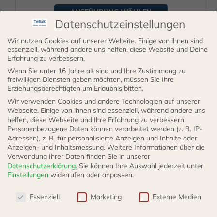
werden
AUSFÜHRUNG WÄHLEN
Datenschutzeinstellungen
Wir nutzen Cookies auf unserer Website. Einige von ihnen sind
essenziell, während andere uns helfen, diese Website und Deine
Dieses
Erfahrung zu verbessern.
Produkt
Wenn Sie unter 16 Jahre alt sind und Ihre Zustimmung zu
freiwilligen Diensten geben möchten, müssen Sie Ihre
weist
Erziehungsberechtigten um Erlaubnis bitten.
mehrere
Wir verwenden Cookies und andere Technologien auf unserer
Varianten
Webseite. Einige von ihnen sind essenziell, während andere uns
helfen, diese Webseite und Ihre Erfahrung zu verbessern.
auf.
Personenbezogene Daten können verarbeitet werden (z. B. IP-
Die
Adressen), z. B. für personalisierte Anzeigen und Inhalte oder
Anzeigen- und Inhaltsmessung.
Weitere Informationen über die
Optionen
Verwendung Ihrer Daten finden Sie in unserer
Kühlwasserschlauch verschiedene Abmessungen
können
Datenschutzerklärung
.
Sie können Ihre Auswahl jederzeit unter
Einstellungen
widerrufen oder anpassen.
auf
Datenschutzeinstellungen
der
39,55
€
ab
Essenziell
Marketing
Externe Medien
Produktseite
incl. VAT
zzgl.
Versand
Lieferzeit: 3 - 5 Werktage