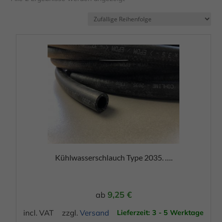
Dieses
Produkt
weist
mehrere
Varianten
auf.
Die
Optionen
Kühlwasserschlauch Type 2035. ….
können
auf
der
9,25
€
ab
Produktseite
incl. VAT
zzgl.
Versand
Lieferzeit: 3 - 5 Werktage
gewählt