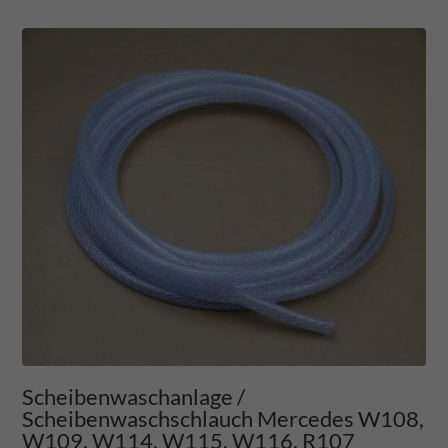
Scheibenwaschanlage /
Scheibenwaschschlauch Mercedes W108,
W109, W114, W115, W116, R107