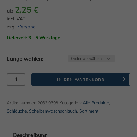
2,25
€
ab
incl. VAT
zzgl.
Versand
Lieferzeit: 3 - 5 Werktage
Länge wählen:
Scheibenwaschanlage
IN DEN WARENKORB
/
Scheibenwaschschlauch
Mercedes
Artikelnummer:
2032.0308
Kategorien:
Alle Produkte
,
W108,
Schläuche
,
Scheibenwaschschlauch
,
Sortiment
W109,
W114,
Beschreibung
W115,