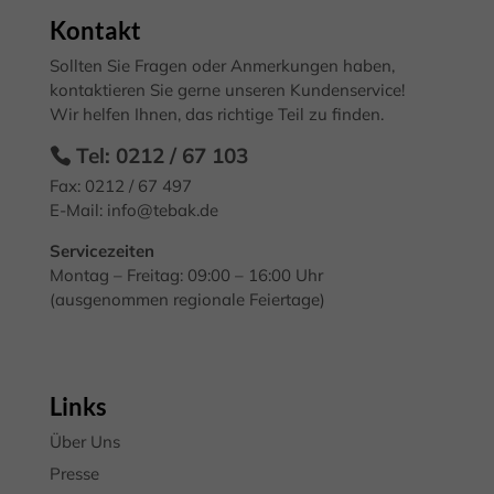
sie Besucher über Websites hinweg verfolgen.
Kontakt
Cookie-Informationen anzeigen
Sollten Sie Fragen oder Anmerkungen haben,
Exte
Externe Medien (7)
kontaktieren Sie gerne unseren Kundenservice!
Wir helfen Ihnen, das richtige Teil zu finden.
Inhalte von Videoplattformen und Social-Media-Plattformen werden
standardmäßig blockiert. Wenn Cookies von externen Medien akzeptiert
Tel: 0212 / 67 103
werden, bedarf der Zugriff auf diese Inhalte keiner manuellen
Einwilligung mehr.
Fax: 0212 / 67 497
Cookie-Informationen anzeigen
E-Mail:
info@tebak.de
Datenschutzerklärung
Impressum
Servicezeiten
Montag – Freitag: 09:00 – 16:00 Uhr
(ausgenommen regionale Feiertage)
Links
Über Uns
Presse