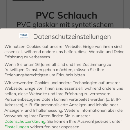
W116,
PVC Schlauch
R107
Menge
PVC glasklar mit syntetischem
Gewebe verstärkt
Datenschutzeinstellungen
für Scheibenwaschanlage
Wir nutzen Cookies auf unserer Website. Einige von ihnen sind
4,5 mm innen
essenziell, während andere uns helfen, diese Website und Deine
7,5 mm außen
Erfahrung zu verbessern.
Bertiebsdruck : 20 bar
Wenn Sie unter 16 Jahre alt sind und Ihre Zustimmung zu
freiwilligen Diensten geben möchten, müssen Sie Ihre
Erziehungsberechtigten um Erlaubnis bitten.
Mercedes – Nr. :
Wir verwenden Cookies und andere Technologien auf unserer
A010 99 78 98 2
Webseite. Einige von ihnen sind essenziell, während andere uns
helfen, diese Webseite und Ihre Erfahrung zu verbessern.
A002 99 75 98 2
Personenbezogene Daten können verarbeitet werden (z. B. IP-
Adressen), z. B. für personalisierte Anzeigen und Inhalte oder
Anzeigen- und Inhaltsmessung.
Weitere Informationen über die
passend für :
Verwendung Ihrer Daten finden Sie in unserer
Mercedes W108, W109, W114, W115,
Datenschutzerklärung
.
Sie können Ihre Auswahl jederzeit unter
Einstellungen
widerrufen oder anpassen.
W116, R107