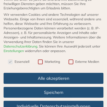
freiwilligen Diensten geben möchten, müssen Sie Ihre
Gewinde : M16 x 1,5
Erziehungsberechtigten um Erlaubnis bitten.
Metall / Kunststoff Ausführung
Wir verwenden Cookies und andere Technologien auf unserer
Webseite. Einige von ihnen sind essenziell, während andere uns
Lieferant : Cohline
helfen, diese Webseite und Ihre Erfahrung zu verbessern.
Personenbezogene Daten können verarbeitet werden (z. B. IP-
Adressen), z. B. für personalisierte Anzeigen und Inhalte oder
MERCEDES-BENZ A0010910301 ; A 001
Anzeigen- und Inhaltsmessung.
Weitere Informationen über die
091 03 01 ;
000 090 00 50 ; 0000900050 ;
Verwendung Ihrer Daten finden Sie in unserer
Datenschutzerklärung
.
Sie können Ihre Auswahl jederzeit unter
Einstellungen
widerrufen oder anpassen.
Datenschutzeinstellungen
Essenziell
Marketing
Externe Medien
Weitere Produkte
Alle akzeptieren
Dieses
Produkt
Speichern
weist
mehrere
Individuelle Datenschutzeinstellungen
Varianten