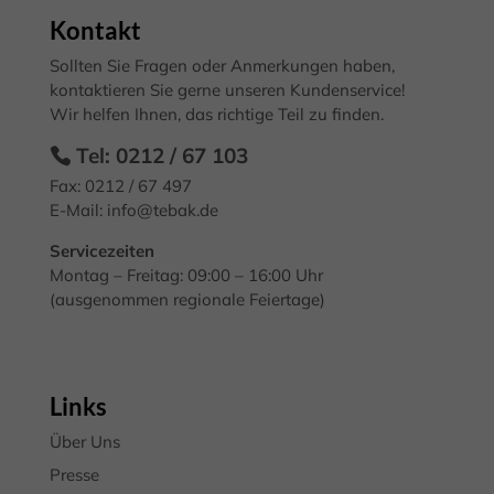
können
Datenschutzeinstellungen
Kontakt
Essenziell (2)
auf
Sollten Sie Fragen oder Anmerkungen haben,
Essenzielle Cookies ermöglichen grundlegende Funktionen und sind für
der
kontaktieren Sie gerne unseren Kundenservice!
die einwandfreie Funktion der Website erforderlich.
Produktseite
Wir helfen Ihnen, das richtige Teil zu finden.
Cookie-Informationen anzeigen
gewählt
Tel: 0212 / 67 103
Mark
Marketing (3)
werden
Fax: 0212 / 67 497
E-Mail:
info@tebak.de
Marketing-Cookies werden von Drittanbietern oder Publishern
verwendet, um personalisierte Werbung anzuzeigen. Sie tun dies, indem
Servicezeiten
sie Besucher über Websites hinweg verfolgen.
Montag – Freitag: 09:00 – 16:00 Uhr
Cookie-Informationen anzeigen
(ausgenommen regionale Feiertage)
Exte
Externe Medien (7)
Inhalte von Videoplattformen und Social-Media-Plattformen werden
standardmäßig blockiert. Wenn Cookies von externen Medien akzeptiert
Links
werden, bedarf der Zugriff auf diese Inhalte keiner manuellen
Einwilligung mehr.
Über Uns
Cookie-Informationen anzeigen
Presse
Datenschutzerklärung
Impressum