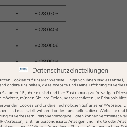
8
8028.0303
8
8028.0404
8
8028.0606
9
8028.0604
Datenschutzeinstellungen
9
8028.0808
utzen Cookies auf unserer Website. Einige von ihnen sind essenziell,
nd andere uns helfen, diese Website und Deine Erfahrung zu verbess
9
8028.0806
Sie unter 16 Jahre alt sind und Ihre Zustimmung zu freiwilligen Diens
 möchten, müssen Sie Ihre Erziehungsberechtigten um Erlaubnis bitte
erwenden Cookies und andere Technologien auf unserer Webseite. Ei
9
8028.1010
hnen sind essenziell, während andere uns helfen, diese Webseite und 
rung zu verbessern.
Personenbezogene Daten können verarbeitet we
. IP-Adressen), z. B. für personalisierte Anzeigen und Inhalte oder Anz
9
8028.1006
nhaltsmessung.
Weitere Informationen über die Verwendung Ihrer Da