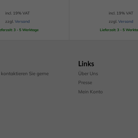
erne Medien (7)
incl. 19% VAT
incl. 19% VAT
lte von Videoplattformen und Social-Media-Plattformen werden standardmäßig
zzgl.
Versand
zzgl.
Versand
iert. Wenn Cookies von externen Medien akzeptiert werden, bedarf der Zugriff a
 Inhalte keiner manuellen Einwilligung mehr.
eferzeit: 3 - 5 Werktage
Lieferzeit: 3 - 5 Werkt
Cookie-Informationen anzeigen
Datenschutzerklärung
Im
Links
kontaktieren Sie gerne
Über Uns
Presse
Mein Konto