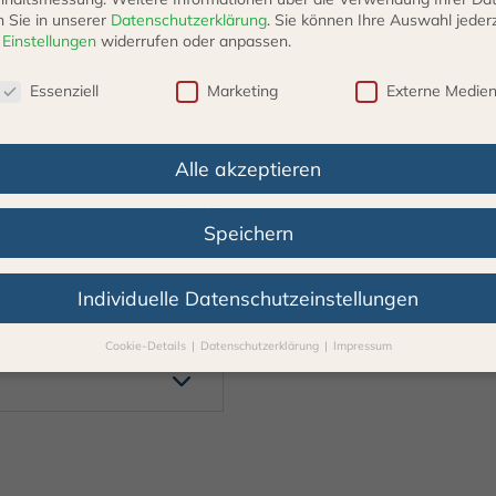
n Sie in unserer
Datenschutzerklärung
.
Sie können Ihre Auswahl jederz
r
Einstellungen
widerrufen oder anpassen.
9
8028.1008
schutzeinstellungen
Essenziell
Marketing
Externe Medie
9
8028.1310
Alle akzeptieren
9
8028.1313
Speichern
Individuelle Datenschutzeinstellungen
Cookie-Details
Datenschutzerklärung
Impressum
Datenschutzeinstellungen
Sie unter 16 Jahre alt sind und Ihre Zustimmung zu freiwilligen Diens
 möchten, müssen Sie Ihre Erziehungsberechtigten um Erlaubnis bitte
erwenden Cookies und andere Technologien auf unserer Webseite. Ei
hnen sind essenziell, während andere uns helfen, diese Webseite und 