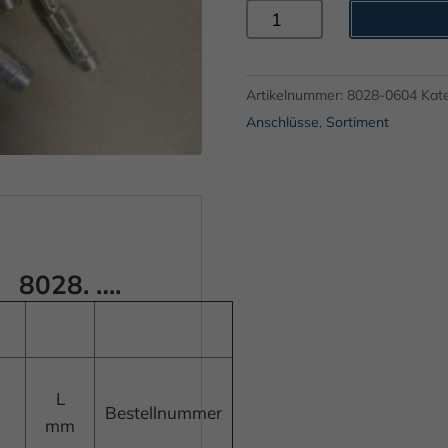
Schlauchverbinder
8028.
....
Menge
Artikelnummer:
8028-0604
Kat
Anschlüsse
,
Sortiment
 8028. ….
L
Bestellnummer
mm