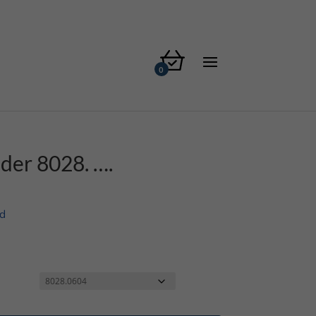
der 8028. ….
d