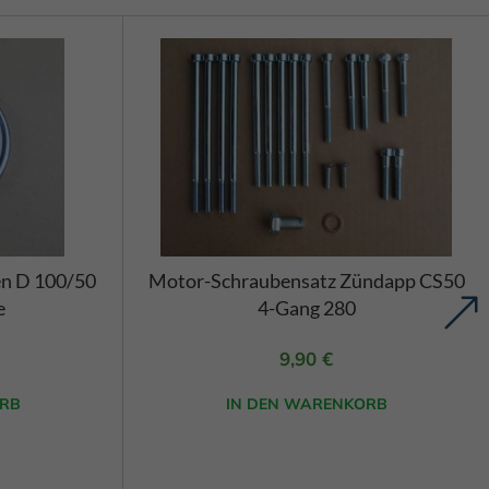
rden
eigen-
ten
hre
Zurück
eie
en D 100/50
Motor-Schraubensatz Zündapp CS50
e
4-Gang 280
9,90
€
Marketing
RB
IN DEN WARENKORB