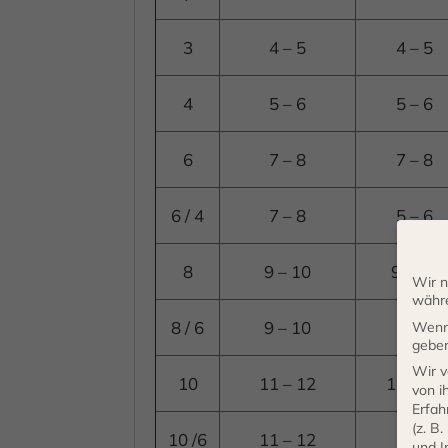
3
4 – 5
4 – 5
4
5 – 6
5 – 6
6
7 – 8
7 – 8
6 / 4
7 – 8
5 – 6
8
9 – 10
9 – 10
Wir n
währe
8 / 6
9 – 10
7 – 8
Wenn 
geben
Wir v
10
11 – 12
11 – 12
von i
Erfah
(z. B
10 /6
11 – 12
7 – 8
und I