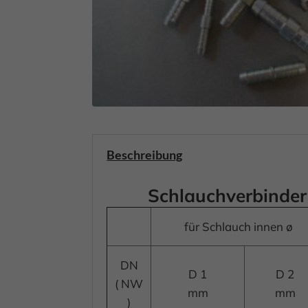
Beschreibung
Schlauchverbinder
für Schlauch innen ø
DN
D 1
D 2
( NW
mm
mm
)