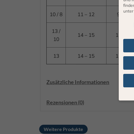
finde
unte
10 / 8
11 – 12
9 – 10
Daten
13 /
14 – 15
11 – 12
10
13
14 – 15
14 – 15
Zusätzliche Informationen
Rezensionen (0)
Wenn 
geben
Wir v
Weitere Produkte
von i