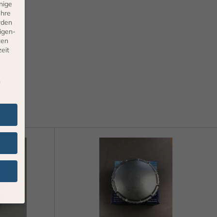
nige
Ihre
rden
eigen-
ten
eit
n