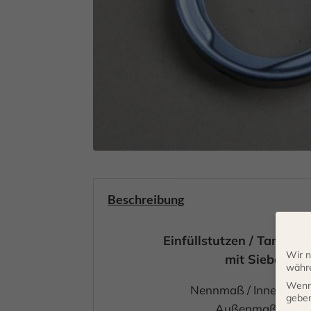
Beschreibung
Einfüllstutzen / Tankstu
Wir n
mit Siebaufla
währe
Wenn 
Nennmaß / Innenmaß 
geben
Außenmaß : 105