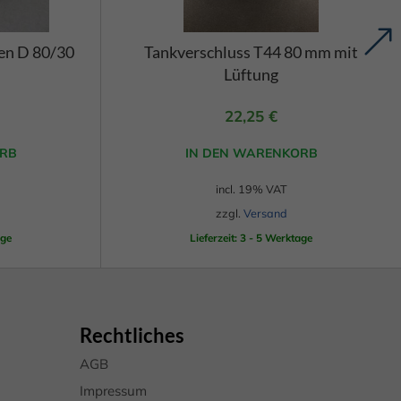
ten
n.
nige
zen D 80/30
Tankverschluss T44 80 mm mit
Ihre
Lüftung
rden
eigen-
ten
22,25
€
hre
RB
IN DEN WARENKORB
incl. 19% VAT
zzgl.
Versand
Zurück
age
Lieferzeit: 3 - 5 Werktage
eie
Rechtliches
AGB
Marketing
Impressum