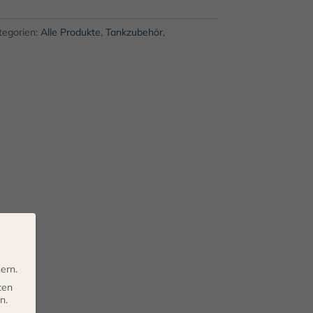
tegorien:
Alle Produkte
,
Tankzubehör
,
ern.
ten
n.