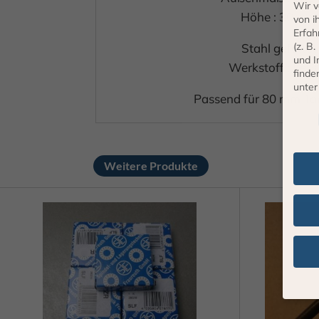
Wir v
Höhe : 30 mm
von i
Erfah
(z. B
Stahl gefettet
und I
Werkstoff : FeP
finde
unte
Passend für 80 mm Ta
Daten
Weitere Produkte