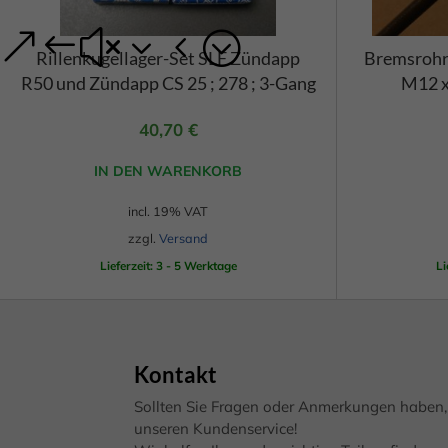
Wenn 
geben
Wir v
Rillenkugellager-Set SLF Zündapp
Bremsrohr
von i
R50 und Zündapp CS 25 ; 278 ; 3-Gang
M12 x
Erfah
(z. B
und I
40,70
€
finde
Hier 
IN DEN WARENKORB
Einwi
anzei
incl. 19% VAT
zzgl.
Versand
Al
Lieferzeit: 3 - 5 Werktage
Li
Daten
Ess
Essen
Funkt
Kontakt
Sollten Sie Fragen oder Anmerkungen haben, 
Mar
unseren Kundenservice!