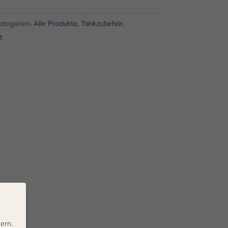
ategorien:
Alle Produkte
,
Tankzubehör
,
t
ern.