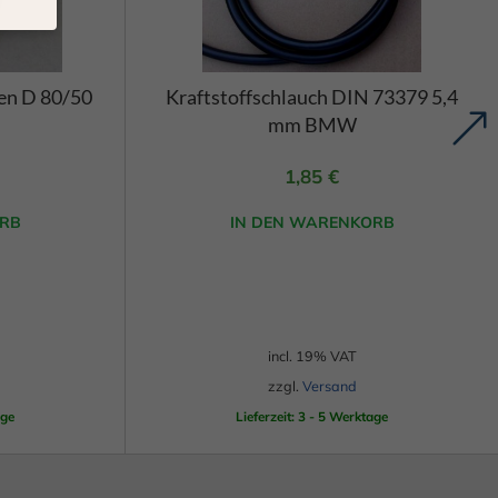
ten
n.
zen D 80/50
Kraftstoffschlauch DIN 73379 5,4
nige
mm BMW
Ihre
rden
1,85
€
eigen-
ten
RB
IN DEN WARENKORB
hre
Zurück
incl. 19% VAT
zzgl.
Versand
age
Lieferzeit: 3 - 5 Werktage
eie