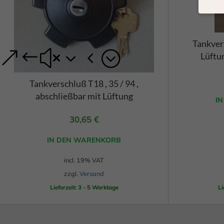
Wenn 
geben
Tankver
Wir v
Lüftu
von i
Erfah
(z. B
Tankverschluß T18 , 35 / 94 ,
und I
abschließbar mit Lüftung
finde
I
Hier 
Einwi
30,65
€
anzei
IN DEN WARENKORB
Al
incl. 19% VAT
Daten
zzgl.
Versand
Ess
Lieferzeit: 3 - 5 Werktage
Li
Essen
Funkt