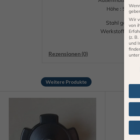
Wenn 
Höhe : 50 mm
geben
Wir v
Stahl gefettet
von i
Werkstoff : FeP
Erfah
(z. B
und I
finde
Rezensionen (0)
unte
Daten
Weitere Produkte