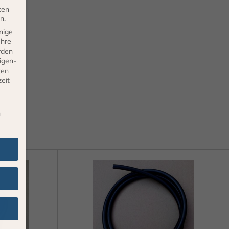
ten
n.
nige
Ihre
rden
eigen-
ten
eit
n