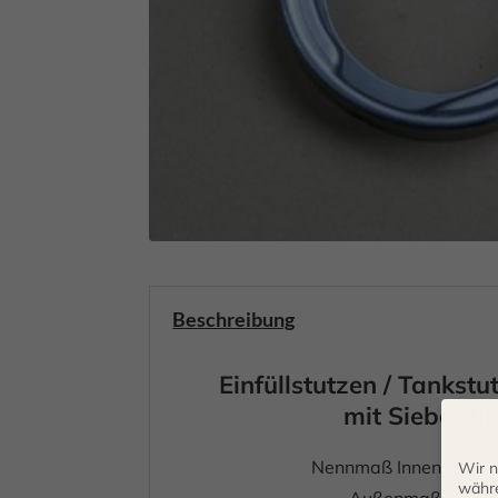
Beschreibung
Einfüllstutzen / Tankst
mit Siebaufl
Nennmaß Innenmaß :
Wir n
währe
Außenmaß : 125