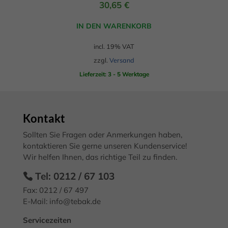
sich weitere Informationen anzeigen lassen und so nur
30,65
€
bestimmte Cookies auswählen.
IN DEN WARENKORB
Alle akzeptieren
Speichern
incl. 19% VAT
Zurück
zzgl.
Versand
Datenschutzeinstellungen
Essenziell (2)
Lieferzeit: 3 - 5 Werktage
Essenzielle Cookies ermöglichen grundlegende Funktionen und sind für
die einwandfreie Funktion der Website erforderlich.
Cookie-Informationen anzeigen
Kontakt
Mark
Marketing (3)
Sollten Sie Fragen oder Anmerkungen haben,
kontaktieren Sie gerne unseren Kundenservice!
Marketing-Cookies werden von Drittanbietern oder Publishern
Wir helfen Ihnen, das richtige Teil zu finden.
verwendet, um personalisierte Werbung anzuzeigen. Sie tun dies, indem
sie Besucher über Websites hinweg verfolgen.
Tel: 0212 / 67 103
Cookie-Informationen anzeigen
Fax: 0212 / 67 497
Exte
E-Mail:
info@tebak.de
Externe Medien (7)
Servicezeiten
Inhalte von Videoplattformen und Social-Media-Plattformen werden