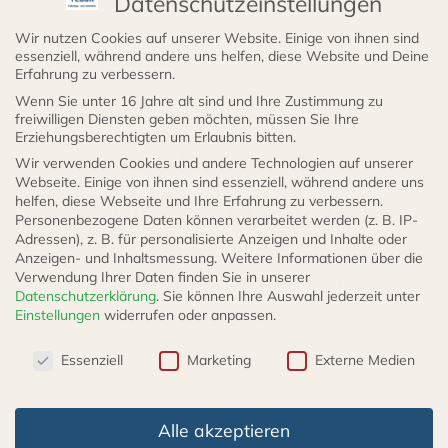
Datenschutzeinstellungen
Alle Produkte
,
Kugelbundmutter
Wir nutzen Cookies auf unserer Website. Einige von ihnen sind
essenziell, während andere uns helfen, diese Website und Deine
Erfahrung zu verbessern.
Wenn Sie unter 16 Jahre alt sind und Ihre Zustimmung zu
Beschreibung
freiwilligen Diensten geben möchten, müssen Sie Ihre
Erziehungsberechtigten um Erlaubnis bitten.
Kugelbundmutter
Wir verwenden Cookies und andere Technologien auf unserer
Webseite. Einige von ihnen sind essenziell, während andere uns
helfen, diese Webseite und Ihre Erfahrung zu verbessern.
DIN74361 Form A
Personenbezogene Daten können verarbeitet werden (z. B. IP-
Adressen), z. B. für personalisierte Anzeigen und Inhalte oder
Anzeigen- und Inhaltsmessung.
Weitere Informationen über die
Verwendung Ihrer Daten finden Sie in unserer
phosphatiert Güte / Klasse
Datenschutzerklärung
.
Sie können Ihre Auswahl jederzeit unter
10
Einstellungen
widerrufen oder anpassen.
Datenschutzeinstellungen
Essenziell
Marketing
Externe Medien
Zusätzliche Informationen
Alle akzeptieren