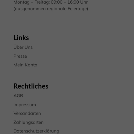
standardmäßig blockiert. Wenn Cookies von externen Medien akzeptiert
Montag – Freitag: 09:00 – 16:00 Uhr
werden, bedarf der Zugriff auf diese Inhalte keiner manuellen
(ausgenommen regionale Feiertage)
Einwilligung mehr.
Cookie-Informationen anzeigen
Datenschutzerklärung
Impressum
Links
Über Uns
Presse
Mein Konto
Rechtliches
AGB
Impressum
Versandarten
Zahlungsarten
Datenschutzerklärung