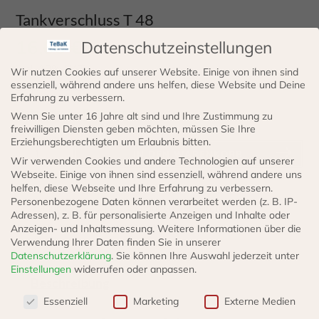
Tankverschluss T 48
16,65
€
Datenschutzeinstellungen
incl. 19% VAT
Wir nutzen Cookies auf unserer Website. Einige von ihnen sind
essenziell, während andere uns helfen, diese Website und Deine
zzgl.
Versand
Erfahrung zu verbessern.
Lieferzeit: 3 - 5 Werktage
Wenn Sie unter 16 Jahre alt sind und Ihre Zustimmung zu
freiwilligen Diensten geben möchten, müssen Sie Ihre
Erziehungsberechtigten um Erlaubnis bitten.
Tankverschluss
IN DEN WARENKORB
Wir verwenden Cookies und andere Technologien auf unserer
T
Webseite. Einige von ihnen sind essenziell, während andere uns
48
helfen, diese Webseite und Ihre Erfahrung zu verbessern.
Personenbezogene Daten können verarbeitet werden (z. B. IP-
Menge
Artikelnummer:
TD-048
Kategorien:
Alle Produkte
,
Adressen), z. B. für personalisierte Anzeigen und Inhalte oder
Tankzubehör
,
Tankverschluss
,
Sortiment
Anzeigen- und Inhaltsmessung.
Weitere Informationen über die
Verwendung Ihrer Daten finden Sie in unserer
Datenschutzerklärung
.
Sie können Ihre Auswahl jederzeit unter
Einstellungen
widerrufen oder anpassen.
Beschreibung
Datenschutzeinstellungen
Essenziell
Marketing
Externe Medien