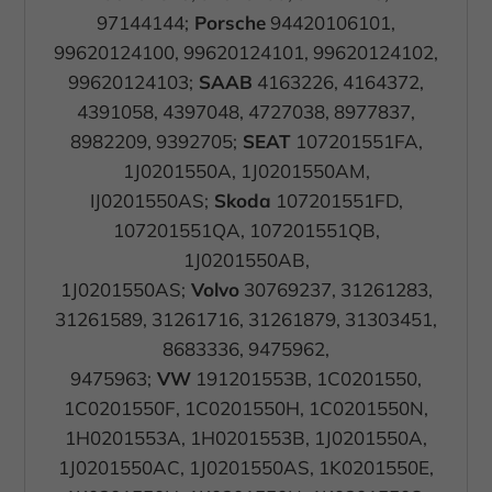
Exte
Externe Medien (7)
97144144;
Porsche
94420106101,
99620124100, 99620124101, 99620124102,
Inhalte von Videoplattformen und Social-Media-Plattformen werden
standardmäßig blockiert. Wenn Cookies von externen Medien akzeptiert
99620124103;
SAAB
4163226, 4164372,
werden, bedarf der Zugriff auf diese Inhalte keiner manuellen
Einwilligung mehr.
4391058, 4397048, 4727038, 8977837,
8982209, 9392705;
SEAT
107201551FA,
Cookie-Informationen anzeigen
1J0201550A, 1J0201550AM,
Datenschutzerklärung
Impressum
IJ0201550AS;
Skoda
107201551FD,
107201551QA, 107201551QB,
1J0201550AB,
1J0201550AS;
Volvo
30769237, 31261283,
31261589, 31261716, 31261879, 31303451,
8683336, 9475962,
9475963;
VW
191201553B, 1C0201550,
1C0201550F, 1C0201550H, 1C0201550N,
1H0201553A, 1H0201553B, 1J0201550A,
1J0201550AC, 1J0201550AS, 1K0201550E,