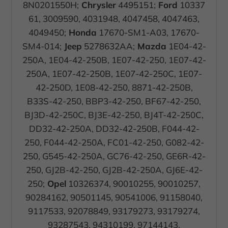
Datenschutzerklärung
.
8N0201550H;
Chrysler
4495151;
Ford
10337
Hier finden Sie eine Übersicht über alle verwendeten Cookies.
61, 3009590, 4031948, 4047458, 4047463,
Sie können Ihre Einwilligung zu ganzen Kategorien geben oder
4049450;
Honda
17670-SM1-A03, 17670-
sich weitere Informationen anzeigen lassen und so nur
bestimmte Cookies auswählen.
SM4-014;
Jeep
5278632AA;
Mazda
1E04-42-
250A, 1E04-42-250B, 1E07-42-250, 1E07-42-
Alle akzeptieren
Speichern
250A, 1E07-42-250B, 1E07-42-250C, 1E07-
Zurück
42-250D, 1E08-42-250, 8871-42-250B,
Datenschutzeinstellungen
B33S-42-250, BBP3-42-250, BF67-42-250,
Essenziell (2)
BJ3D-42-250C, BJ3E-42-250, BJ4T-42-250C,
Essenzielle Cookies ermöglichen grundlegende Funktionen und sind für
DD32-42-250A, DD32-42-250B, F044-42-
die einwandfreie Funktion der Website erforderlich.
250, F044-42-250A, FC01-42-250, G082-42-
Cookie-Informationen anzeigen
250, G545-42-250A, GC76-42-250, GE6R-42-
Mark
Marketing (3)
250, GJ2B-42-250, GJ2B-42-250A, GJ6E-42-
Marketing-Cookies werden von Drittanbietern oder Publishern
250;
Opel
10326374, 90010255, 90010257,
verwendet, um personalisierte Werbung anzuzeigen. Sie tun dies, indem
90284162, 90501145, 90541006, 91158040,
sie Besucher über Websites hinweg verfolgen.
9117533, 92078849, 93179273, 93179274,
Cookie-Informationen anzeigen
93287543, 94310199, 97144143,