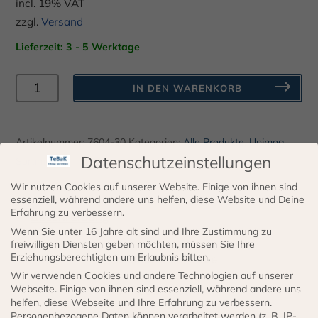
incl. 19% VAT
zzgl.
Versand
Lieferzeit: 3 - 5 Werktage
Verschlussschrauben
IN DEN WARENKORB
DIN
7604
M30
Artikelnummer:
7604-30
Kategorien:
Alle Produkte
,
Unimog
,
x
Datenschutzeinstellungen
Sortiment
1
Wir nutzen Cookies auf unserer Website. Einige von ihnen sind
Form
essenziell, während andere uns helfen, diese Website und Deine
Erfahrung zu verbessern.
Beschreibung
A
Wenn Sie unter 16 Jahre alt sind und Ihre Zustimmung zu
Menge
freiwilligen Diensten geben möchten, müssen Sie Ihre
Erziehungsberechtigten um Erlaubnis bitten.
Verschlussschraube
Wir verwenden Cookies und andere Technologien auf unserer
DIN 7604 Form A
Webseite. Einige von ihnen sind essenziell, während andere uns
helfen, diese Webseite und Ihre Erfahrung zu verbessern.
Personenbezogene Daten können verarbeitet werden (z. B. IP-