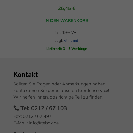
Cookie-Informationen anzeigen
26,45
€
Mark
Marketing (3)
IN DEN WARENKORB
Marketing-Cookies werden von Drittanbietern oder Publishern
verwendet, um personalisierte Werbung anzuzeigen. Sie tun dies, indem
incl. 19% VAT
sie Besucher über Websites hinweg verfolgen.
zzgl.
Versand
Cookie-Informationen anzeigen
Lieferzeit: 3 - 5 Werktage
Exte
Externe Medien (7)
Inhalte von Videoplattformen und Social-Media-Plattformen werden
standardmäßig blockiert. Wenn Cookies von externen Medien akzeptiert
Kontakt
werden, bedarf der Zugriff auf diese Inhalte keiner manuellen
Einwilligung mehr.
Sollten Sie Fragen oder Anmerkungen haben,
Cookie-Informationen anzeigen
kontaktieren Sie gerne unseren Kundenservice!
Wir helfen Ihnen, das richtige Teil zu finden.
Datenschutzerklärung
Impressum
Tel: 0212 / 67 103
Fax: 0212 / 67 497
E-Mail:
info@tebak.de