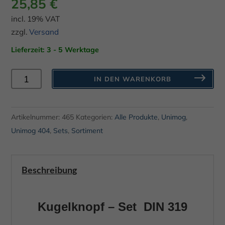
25,85
€
incl. 19% VAT
zzgl.
Versand
Lieferzeit: 3 - 5 Werktage
Kugelknopf
IN DEN WARENKORB
Schalthebelknauf
8er-
Set
Artikelnummer:
465
Kategorien:
Alle Produkte
,
Unimog
,
passend
Unimog 404
,
Sets
,
Sortiment
zu
Unimog
Beschreibung
404
Menge
Kugelknopf – Set DIN 319