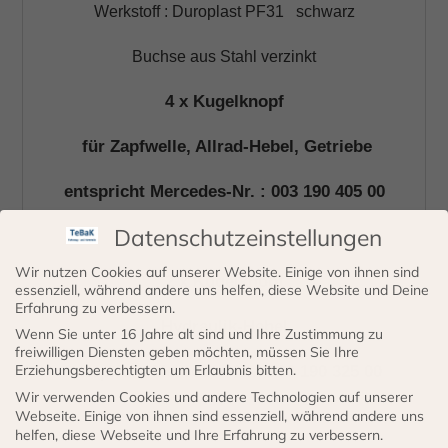
Werkstoff : Duroplast PF31 schwarz
Buchse aus Stahl verzinkt
4 x Kugelknopf
für Zapfwelle, Allrad-Hebel, Getriebe
entspricht Mercedes-Nr. : 003 190 405 00
Datenschutzeinstellungen
Wir nutzen Cookies auf unserer Website. Einige von ihnen sind
2 x Kugelknopf
essenziell, während andere uns helfen, diese Website und Deine
Erfahrung zu verbessern.
Hydraulik-Hebel
Wenn Sie unter 16 Jahre alt sind und Ihre Zustimmung zu
freiwilligen Diensten geben möchten, müssen Sie Ihre
Erziehungsberechtigten um Erlaubnis bitten.
entspricht Mercedes-Nr.: 003 190 325 00
Wir verwenden Cookies und andere Technologien auf unserer
Webseite. Einige von ihnen sind essenziell, während andere uns
helfen, diese Webseite und Ihre Erfahrung zu verbessern.