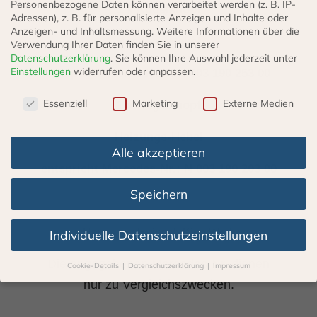
Personenbezogene Daten können verarbeitet werden (z. B. IP-
1 x Kugelknopf
Adressen), z. B. für personalisierte Anzeigen und Inhalte oder
Anzeigen- und Inhaltsmessung.
Weitere Informationen über die
Handgas-Hebel
Verwendung Ihrer Daten finden Sie in unserer
Datenschutzerklärung
.
Sie können Ihre Auswahl jederzeit unter
Einstellungen
widerrufen oder anpassen.
entspricht Mercedes-Nr.: 003 190 253 00
Datenschutzeinstellungen
Essenziell
Marketing
Externe Medien
1 x Kugelknopf
Heizungs-Hebel
Alle akzeptieren
entspricht Mercedes-Nr.: N 003 190 203 00
Speichern
Hersteller: Heinrich Kipp Werk
Individuelle Datenschutzeinstellungen
Die angegebenen Mercedes-Nr. dienen
Cookie-Details
Datenschutzerklärung
Impressum
Datenschutzeinstellungen
nur zu Vergleichszwecken.
Wenn Sie unter 16 Jahre alt sind und Ihre Zustimmung zu