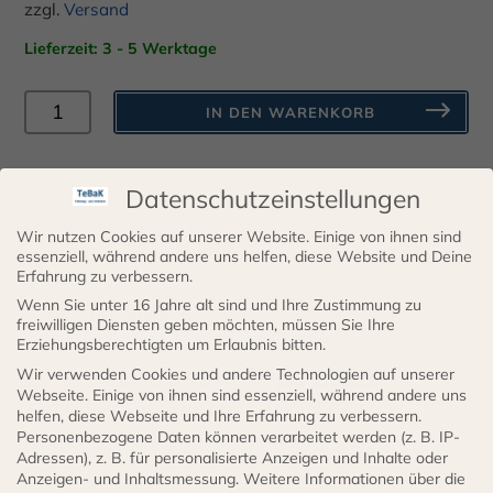
zzgl.
Versand
Lieferzeit: 3 - 5 Werktage
Druckring
IN DEN WARENKORB
Menge
Datenschutzeinstellungen
Artikelnummer:
9323.1315
Kategorien:
Sortiment
,
Alle
Produkte
,
Verbrauchsmaterial
Wir nutzen Cookies auf unserer Website. Einige von ihnen sind
essenziell, während andere uns helfen, diese Website und Deine
Erfahrung zu verbessern.
Wenn Sie unter 16 Jahre alt sind und Ihre Zustimmung zu
Beschreibung
freiwilligen Diensten geben möchten, müssen Sie Ihre
Erziehungsberechtigten um Erlaubnis bitten.
Druckring Type 9323
Wir verwenden Cookies und andere Technologien auf unserer
Webseite. Einige von ihnen sind essenziell, während andere uns
Ausführung C DIN 74297
helfen, diese Webseite und Ihre Erfahrung zu verbessern.
Personenbezogene Daten können verarbeitet werden (z. B. IP-
Adressen), z. B. für personalisierte Anzeigen und Inhalte oder
Anzeigen- und Inhaltsmessung.
Weitere Informationen über die