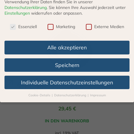
Verwendung Ihrer Daten finden Sie in unserer
Weitere Produkte
Datenschutzerklärung
.
Sie können Ihre Auswahl jederzeit unter
Einstellungen
widerrufen oder anpassen.
Datenschutzeinstellungen
Essenziell
Marketing
Externe Medien
Alle akzeptieren
Speichern
Individuelle Datenschutzeinstellungen
Einfüllstutzen Tankstutzen D 60/20 ALU
Cookie-Details
Datenschutzerklärung
Impressum
Datenschutzeinstellungen
29,45
€
Wenn Sie unter 16 Jahre alt sind und Ihre Zustimmung zu
freiwilligen Diensten geben möchten, müssen Sie Ihre
IN DEN WARENKORB
Erziehungsberechtigten um Erlaubnis bitten.
Wir verwenden Cookies und andere Technologien auf unserer
incl. 19% VAT