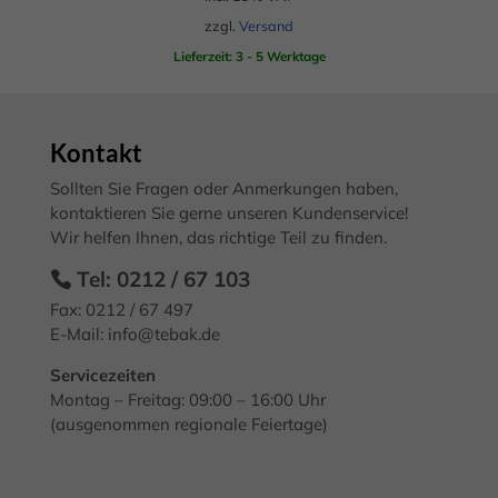
Webseite. Einige von ihnen sind essenziell, während andere uns
zzgl.
Versand
helfen, diese Webseite und Ihre Erfahrung zu verbessern.
Personenbezogene Daten können verarbeitet werden (z. B. IP-
Lieferzeit: 3 - 5 Werktage
Adressen), z. B. für personalisierte Anzeigen und Inhalte oder
Anzeigen- und Inhaltsmessung.
Weitere Informationen über die
Verwendung Ihrer Daten finden Sie in unserer
Datenschutzerklärung
.
Kontakt
Hier finden Sie eine Übersicht über alle verwendeten Cookies.
Sie können Ihre Einwilligung zu ganzen Kategorien geben oder
Sollten Sie Fragen oder Anmerkungen haben,
sich weitere Informationen anzeigen lassen und so nur
kontaktieren Sie gerne unseren Kundenservice!
bestimmte Cookies auswählen.
Wir helfen Ihnen, das richtige Teil zu finden.
Alle akzeptieren
Speichern
Tel: 0212 / 67 103
Fax: 0212 / 67 497
Zurück
E-Mail:
info@tebak.de
Datenschutzeinstellungen
Essenziell (2)
Servicezeiten
Essenzielle Cookies ermöglichen grundlegende Funktionen und sind für
Montag – Freitag: 09:00 – 16:00 Uhr
die einwandfreie Funktion der Website erforderlich.
(ausgenommen regionale Feiertage)
Cookie-Informationen anzeigen
Mark
Marketing (3)