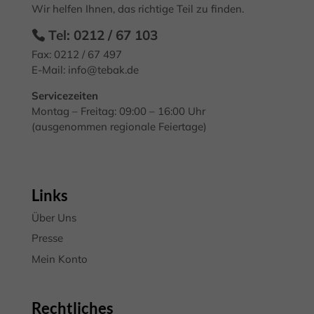
Wir helfen Ihnen, das richtige Teil zu finden.
Essenzielle Cookies ermöglichen grundlegende Funktionen und sind für
die einwandfreie Funktion der Website erforderlich.
Tel: 0212 / 67 103
Cookie-Informationen anzeigen
Fax: 0212 / 67 497
E-Mail:
info@tebak.de
Mark
Marketing (3)
Servicezeiten
Marketing-Cookies werden von Drittanbietern oder Publishern
Montag – Freitag: 09:00 – 16:00 Uhr
verwendet, um personalisierte Werbung anzuzeigen. Sie tun dies, indem
(ausgenommen regionale Feiertage)
sie Besucher über Websites hinweg verfolgen.
Cookie-Informationen anzeigen
Exte
Externe Medien (7)
Links
Inhalte von Videoplattformen und Social-Media-Plattformen werden
standardmäßig blockiert. Wenn Cookies von externen Medien akzeptiert
Über Uns
werden, bedarf der Zugriff auf diese Inhalte keiner manuellen
Einwilligung mehr.
Presse
Cookie-Informationen anzeigen
Mein Konto
Datenschutzerklärung
Impressum
Rechtliches