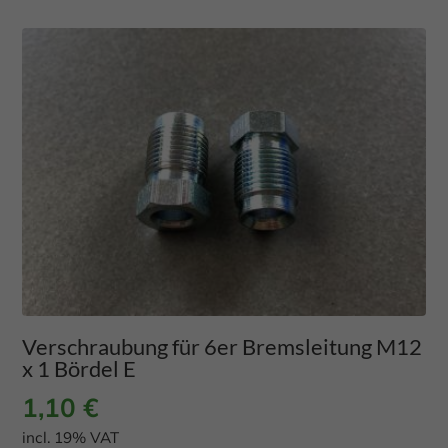
Verschraubung für 6er Bremsleitung M12
x 1 Bördel E
1,10
€
incl. 19% VAT