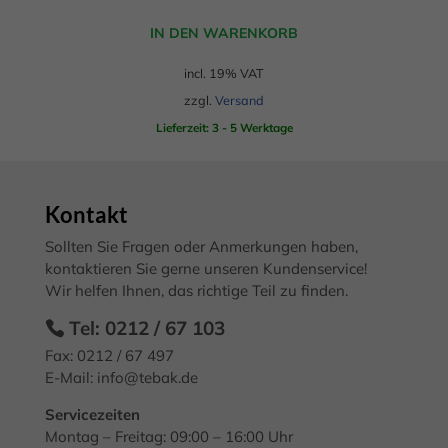
Erziehungsberechtigten um Erlaubnis bitten.
Wir verwenden Cookies und andere Technologien auf unserer
IN DEN WARENKORB
Webseite. Einige von ihnen sind essenziell, während andere uns
helfen, diese Webseite und Ihre Erfahrung zu verbessern.
incl. 19% VAT
Personenbezogene Daten können verarbeitet werden (z. B. IP-
zzgl.
Versand
Adressen), z. B. für personalisierte Anzeigen und Inhalte oder
Anzeigen- und Inhaltsmessung.
Weitere Informationen über die
Lieferzeit: 3 - 5 Werktage
Verwendung Ihrer Daten finden Sie in unserer
Datenschutzerklärung
.
Hier finden Sie eine Übersicht über alle verwendeten Cookies.
Sie können Ihre Einwilligung zu ganzen Kategorien geben oder
Kontakt
sich weitere Informationen anzeigen lassen und so nur
bestimmte Cookies auswählen.
Sollten Sie Fragen oder Anmerkungen haben,
kontaktieren Sie gerne unseren Kundenservice!
Alle akzeptieren
Speichern
Wir helfen Ihnen, das richtige Teil zu finden.
Zurück
Tel: 0212 / 67 103
Datenschutzeinstellungen
Fax: 0212 / 67 497
Essenziell (2)
E-Mail:
info@tebak.de
Essenzielle Cookies ermöglichen grundlegende Funktionen und sind für
die einwandfreie Funktion der Website erforderlich.
Servicezeiten
Cookie-Informationen anzeigen
Montag – Freitag: 09:00 – 16:00 Uhr