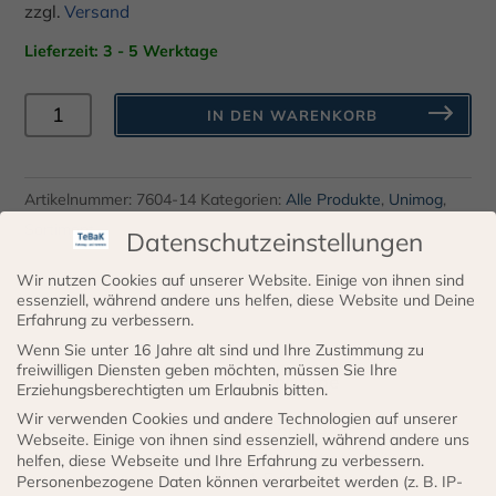
zzgl.
Versand
Lieferzeit: 3 - 5 Werktage
Verschlussschrauben
IN DEN WARENKORB
DIN
7604
M14
Artikelnummer:
7604-14
Kategorien:
Alle Produkte
,
Unimog
,
x
Sortiment
Datenschutzeinstellungen
1
Wir nutzen Cookies auf unserer Website. Einige von ihnen sind
Form
essenziell, während andere uns helfen, diese Website und Deine
Beschreibung
A
Erfahrung zu verbessern.
Menge
Wenn Sie unter 16 Jahre alt sind und Ihre Zustimmung zu
freiwilligen Diensten geben möchten, müssen Sie Ihre
Verschlussschraube
Erziehungsberechtigten um Erlaubnis bitten.
Wir verwenden Cookies und andere Technologien auf unserer
DIN 7604 Form A
Webseite. Einige von ihnen sind essenziell, während andere uns
helfen, diese Webseite und Ihre Erfahrung zu verbessern.
M 14 x 1,5 mm
Personenbezogene Daten können verarbeitet werden (z. B. IP-