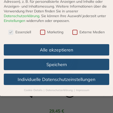
Adressen), z. B. für personalisierte Anzeigen und Inhalte oder
Anzeigen- und Inhaltsmessung.
Weitere Informationen über die
Verwendung Ihrer Daten finden Sie in unserer
Datenschutzerklärung
.
Sie können Ihre Auswahl jederzeit unter
Einstellungen
widerrufen oder anpassen.
Weitere Produkte
Datenschutzeinstellungen
Essenziell
Marketing
Externe Medien
Alle akzeptieren
Speichern
Individuelle Datenschutzeinstellungen
Cookie-Details
Datenschutzerklärung
Impressum
Einfüllstutzen Tankstutzen D 60/20 ALU
Datenschutzeinstellungen
Wenn Sie unter 16 Jahre alt sind und Ihre Zustimmung zu
freiwilligen Diensten geben möchten, müssen Sie Ihre
29,45
€