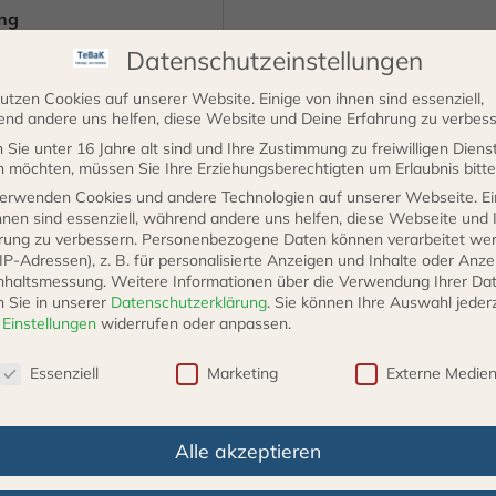
ng
Datenschutzeinstellungen
mm
utzen Cookies auf unserer Website. Einige von ihnen sind essenziell,
nd andere uns helfen, diese Website und Deine Erfahrung zu verbess
uss
Sie unter 16 Jahre alt sind und Ihre Zustimmung zu freiwilligen Diens
u
 möchten, müssen Sie Ihre Erziehungsberechtigten um Erlaubnis bitte
erwenden Cookies und andere Technologien auf unserer Webseite. Ei
ung ist nicht E10-
hnen sind essenziell, während andere uns helfen, diese Webseite und 
rung zu verbessern.
Personenbezogene Daten können verarbeitet we
. IP-Adressen), z. B. für personalisierte Anzeigen und Inhalte oder Anz
nhaltsmessung.
Weitere Informationen über die Verwendung Ihrer Da
n Sie in unserer
Datenschutzerklärung
.
Sie können Ihre Auswahl jederz
n sind in unserem Shop
r
Einstellungen
widerrufen oder anpassen.
schutzeinstellungen
Essenziell
Marketing
Externe Medie
Alle akzeptieren