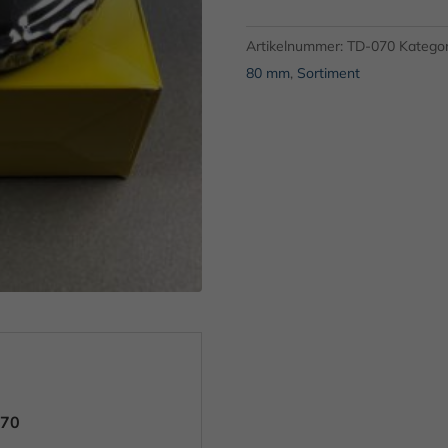
80
mm
Artikelnummer:
TD-070
Kategor
mit
80 mm
,
Sortiment
Lüftung
Niro
Menge
T70