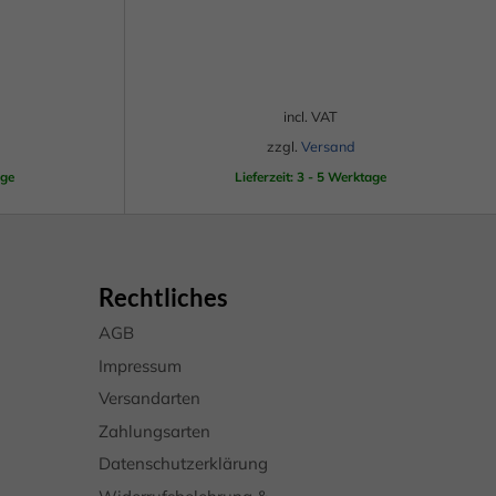
werden
Dieses
Produkt
eie
weist
mehrere
incl. VAT
Varianten
zzgl.
Versand
Marketing
auf.
age
Lieferzeit: 3 - 5 Werktage
Die
Optionen
können
Rechtliches
auf
Externe Medien
der
AGB
Produktseite
Impressum
uf
gewählt
Versandarten
werden
Zahlungsarten
pressum
Datenschutzerklärung