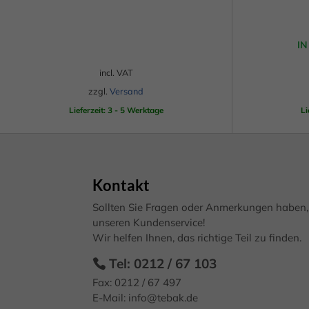
Daten
werden
Ess
Dieses
Produkt
Essen
I
Funkt
weist
mehrere
incl. VAT
Varianten
zzgl.
Versand
Mar
auf.
Lieferzeit: 3 - 5 Werktage
Li
Mark
Die
perso
hinw
Optionen
können
Kontakt
auf
Ext
der
Sollten Sie Fragen oder Anmerkungen haben, 
Inha
Produktseite
unseren Kundenservice!
block
Wir helfen Ihnen, das richtige Teil zu finden.
diese
gewählt
werden
Tel: 0212 / 67 103
Fax: 0212 / 67 497
E-Mail:
info@tebak.de