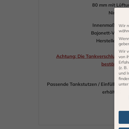
80 mm mit Lüftu
Niro
Innenmaß : 80 
Wir n
währe
Bajonett-Verschl
Wenn 
Hersteller: Bla
geben
Wir v
Achtung: Die Tankverschlussdicht
von i
Erfah
beständig!
(z. B
und I
finde
Passende Tankstutzen / Einfüllstutze
unte
erhältlich.
Daten