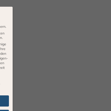
ern.
ten
n.
nige
Ihre
rden
eigen-
ten
eit
n