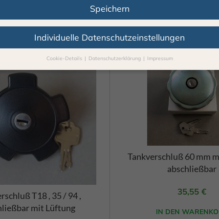
Speichern
Individuelle Datenschutzeinstellungen
Cookie-Details
Datenschutzerklärung
Impressum
Datenschutzeinstellungen
Sie unter 16 Jahre alt sind und Ihre Zustimmung zu freiwilligen Diens
 möchten, müssen Sie Ihre Erziehungsberechtigten um Erlaubnis bitte
erwenden Cookies und andere Technologien auf unserer Webseite. Ei
hnen sind essenziell, während andere uns helfen, diese Webseite und 
rung zu verbessern.
Personenbezogene Daten können verarbeitet we
. IP-Adressen), z. B. für personalisierte Anzeigen und Inhalte oder Anz
nhaltsmessung.
Weitere Informationen über die Verwendung Ihrer Da
n Sie in unserer
Datenschutzerklärung
.
Tankverschluß 60 mm mi
finden Sie eine Übersicht über alle verwendeten Cookies. Sie können I
abschließbar
lligung zu ganzen Kategorien geben oder sich weitere Informationen
gen lassen und so nur bestimmte Cookies auswählen.
35,55
€
rschluß T18 , 35 / 94 ,
le akzeptieren
Speichern
ließbar mit Lüftung
IN DEN WARENKO