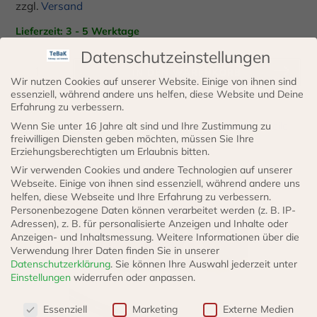
zzgl.
Versand
Lieferzeit: 3 - 5 Werktage
Datenschutzeinstellungen
Rillenkugellager-
IN DEN WARENKORB
Wir nutzen Cookies auf unserer Website. Einige von ihnen sind
Set
essenziell, während andere uns helfen, diese Website und Deine
SLF
Erfahrung zu verbessern.
Zündapp
Artikelnummer:
024
Kategorien:
Alle Produkte
,
Motorradteile
,
Wenn Sie unter 16 Jahre alt sind und Ihre Zustimmung zu
freiwilligen Diensten geben möchten, müssen Sie Ihre
K
Zündapp
,
Sortiment
Erziehungsberechtigten um Erlaubnis bitten.
Menge
Wir verwenden Cookies und andere Technologien auf unserer
Webseite. Einige von ihnen sind essenziell, während andere uns
Weitere Produkte
helfen, diese Webseite und Ihre Erfahrung zu verbessern.
Personenbezogene Daten können verarbeitet werden (z. B. IP-
Adressen), z. B. für personalisierte Anzeigen und Inhalte oder
Anzeigen- und Inhaltsmessung.
Weitere Informationen über die
Verwendung Ihrer Daten finden Sie in unserer
Datenschutzerklärung
.
Sie können Ihre Auswahl jederzeit unter
Einstellungen
widerrufen oder anpassen.
Datenschutzeinstellungen
Essenziell
Marketing
Externe Medien