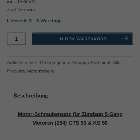
incl. 19% VAT
zzgl.
Versand
Lieferzeit: 3 - 5 Werktage
Motor-
IN DEN WARENKORB
Schraubensatz
Zündapp
GTS50
Artikelnummer:
015
Kategorien:
Zündapp
,
Sortiment
,
Alle
KS50
Produkte
,
Motorradteile
5-
Gang
Beschreibung
284
Menge
Motor-Schraubensatz für Zündapp 5-Gang
Motoren (284) GTS 50 & KS 50