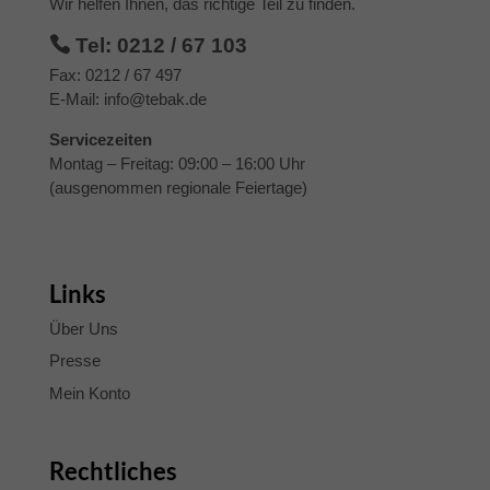
Wir helfen Ihnen, das richtige Teil zu finden.
Inhalte von Videoplattformen und Social-Media-Plattformen werden
Tel: 0212 / 67 103
standardmäßig blockiert. Wenn Cookies von externen Medien akzeptiert
Fax: 0212 / 67 497
werden, bedarf der Zugriff auf diese Inhalte keiner manuellen Einwilligung
mehr.
E-Mail:
info@tebak.de
Cookie-Informationen anzeigen
Servicezeiten
Datenschutzerklärung
Impressum
Montag – Freitag: 09:00 – 16:00 Uhr
(ausgenommen regionale Feiertage)
Links
Über Uns
Presse
Mein Konto
Rechtliches