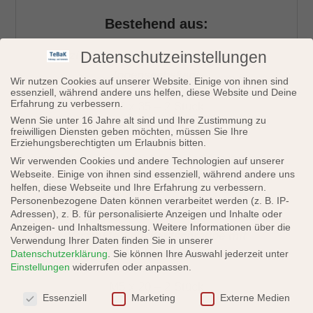
Bestehend aus:
Datenschutzeinstellungen
Verzinkten Zylinderkopfschraub
en mit
Innensechskant
Wir nutzen Cookies auf unserer Website. Einige von ihnen sind
essenziell, während andere uns helfen, diese Website und Deine
Erfahrung zu verbessern.
M6 x 35 – 2 Stück
Wenn Sie unter 16 Jahre alt sind und Ihre Zustimmung zu
M6 x 45 –
3 Stück
freiwilligen Diensten geben möchten, müssen Sie Ihre
Erziehungsberechtigten um Erlaubnis bitten.
M6 x 50 – 1 Stück
Wir verwenden Cookies und andere Technologien auf unserer
M6 x 65 – 1 Stück
Webseite. Einige von ihnen sind essenziell, während andere uns
M6 x 120 – 5 Stück
helfen, diese Webseite und Ihre Erfahrung zu verbessern.
Personenbezogene Daten können verarbeitet werden (z. B. IP-
M6 x 140 – 4 Stück
Adressen), z. B. für personalisierte Anzeigen und Inhalte oder
Anzeigen- und Inhaltsmessung.
Weitere Informationen über die
Verzinkte Senkkopfschraube mit
Verwendung Ihrer Daten finden Sie in unserer
Datenschutzerklärung
.
Sie können Ihre Auswahl jederzeit unter
Innensechskant
Einstellungen
widerrufen oder anpassen.
M5 x 20 – 2 Stück
Datenschutzeinstellungen
Essenziell
Marketing
Externe Medien