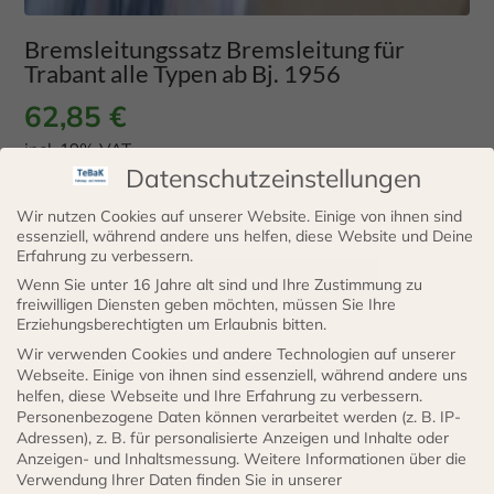
Bremsleitungssatz Bremsleitung für
Trabant alle Typen ab Bj. 1956
62,85
€
incl. 19% VAT
Datenschutzeinstellungen
zzgl.
Versand
Wir nutzen Cookies auf unserer Website. Einige von ihnen sind
Lieferzeit: 3 - 5 Werktage
essenziell, während andere uns helfen, diese Website und Deine
Erfahrung zu verbessern.
Bremsleitungssatz
IN DEN WARENKORB
Wenn Sie unter 16 Jahre alt sind und Ihre Zustimmung zu
Bremsleitung
freiwilligen Diensten geben möchten, müssen Sie Ihre
Erziehungsberechtigten um Erlaubnis bitten.
für
Wir verwenden Cookies und andere Technologien auf unserer
Trabant
Artikelnummer:
419
Kategorien:
Bremsenteile
,
Webseite. Einige von ihnen sind essenziell, während andere uns
alle
Bremsleitungssatz PKW
,
Sortiment
,
Alle Produkte
helfen, diese Webseite und Ihre Erfahrung zu verbessern.
Personenbezogene Daten können verarbeitet werden (z. B. IP-
Typen
Adressen), z. B. für personalisierte Anzeigen und Inhalte oder
ab
Anzeigen- und Inhaltsmessung.
Weitere Informationen über die
Beschreibung
Verwendung Ihrer Daten finden Sie in unserer
Bj.