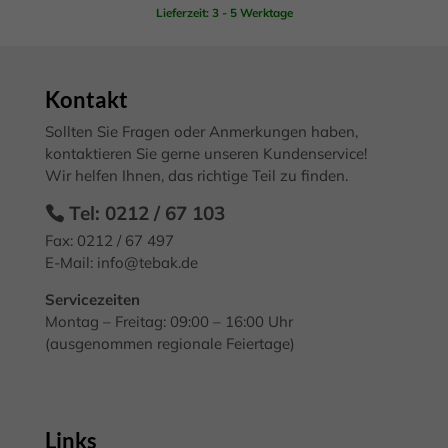
Marketing-Cookies werden von Drittanbietern oder Publishern
Lieferzeit: 3 - 5 Werktage
verwendet, um personalisierte Werbung anzuzeigen. Sie tun dies, indem
sie Besucher über Websites hinweg verfolgen.
Cookie-Informationen anzeigen
Kontakt
Exte
Externe Medien (7)
Sollten Sie Fragen oder Anmerkungen haben,
Inhalte von Videoplattformen und Social-Media-Plattformen werden
kontaktieren Sie gerne unseren Kundenservice!
standardmäßig blockiert. Wenn Cookies von externen Medien akzeptiert
Wir helfen Ihnen, das richtige Teil zu finden.
werden, bedarf der Zugriff auf diese Inhalte keiner manuellen
Einwilligung mehr.
Tel: 0212 / 67 103
Cookie-Informationen anzeigen
Fax: 0212 / 67 497
Datenschutzerklärung
Impressum
E-Mail:
info@tebak.de
Servicezeiten
Montag – Freitag: 09:00 – 16:00 Uhr
(ausgenommen regionale Feiertage)
Links