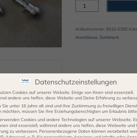
Dichtkegel-
Schlauchnippel
Menge
Artikelnummer:
8010-0300
Kat
Anschlüsse
,
Sortiment
Datenschutzeinstellungen
chnippel
utzen Cookies auf unserer Website. Einige von ihnen sind essenziell,
….
nd andere uns helfen, diese Website und Deine Erfahrung zu verbess
Sie unter 16 Jahre alt sind und Ihre Zustimmung zu freiwilligen Diens
 DIN 3863
 möchten, müssen Sie Ihre Erziehungsberechtigten um Erlaubnis bitte
erwenden Cookies und andere Technologien auf unserer Webseite. Ei
hnen sind essenziell, während andere uns helfen, diese Webseite und 
rung zu verbessern.
Personenbezogene Daten können verarbeitet we
. IP-Adressen), z. B. für personalisierte Anzeigen und Inhalte oder Anz