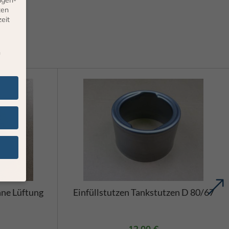
ten
eit
n
ne Lüftung
Einfüllstutzen Tankstutzen D 80/67
ten
n.
nige
12,00
€