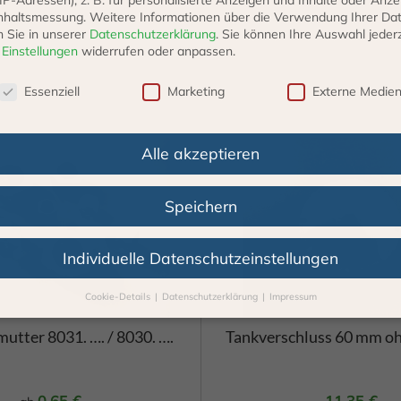
nhaltsmessung.
Weitere Informationen über die Verwendung Ihrer Da
n Sie in unserer
Datenschutzerklärung
.
Sie können Ihre Auswahl jederz
r
Einstellungen
widerrufen oder anpassen.
schutzeinstellungen
Essenziell
Marketing
Externe Medie
Alle akzeptieren
Speichern
Individuelle Datenschutzeinstellungen
Cookie-Details
Datenschutzerklärung
Impressum
Datenschutzeinstellungen
Überwurfmutter 8031. …. / 8030. ….
Tankverschluss 60 mm oh
Sie unter 16 Jahre alt sind und Ihre Zustimmung zu freiwilligen Diens
 möchten, müssen Sie Ihre Erziehungsberechtigten um Erlaubnis bitte
erwenden Cookies und andere Technologien auf unserer Webseite. Ei
0,65
€
11,35
€