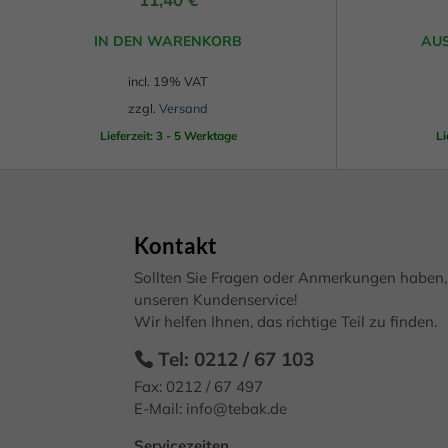
von i
Produktseite
Erfah
(z. B
IN DEN WARENKORB
AU
gewählt
und I
werden
finde
Dieses
incl. 19% VAT
Hier 
Produkt
zzgl.
Versand
Einwi
anzei
weist
Lieferzeit: 3 - 5 Werktage
Li
mehrere
Al
Varianten
auf.
Daten
Ess
Kontakt
Die
Essen
Optionen
Sollten Sie Fragen oder Anmerkungen haben, 
Funkt
können
unseren Kundenservice!
Wir helfen Ihnen, das richtige Teil zu finden.
auf
Mar
der
Tel: 0212 / 67 103
Produktseite
Fax: 0212 / 67 497
Mark
gewählt
perso
E-Mail:
info@tebak.de
hinw
werden
Servicezeiten