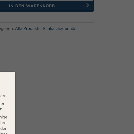
IN DEN WARENKORB
egorien:
Alle Produkte
,
Schlauchzubehör
,
ern.
ten
n.
nige
Ihre
rden
eigen-