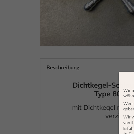
Beschreibung
Dichtkegel-Schlau
Wir n
Type 8010. 
währe
Wenn 
mit Dichtkegel nach
geben
verzinkt
Wir v
von i
Erfah
(z. B