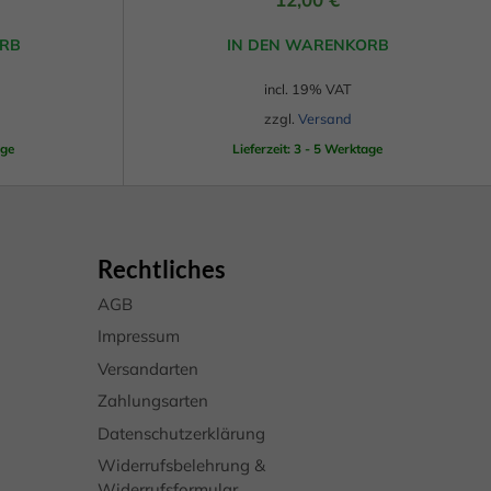
Ihre
rden
eigen-
RB
IN DEN WARENKORB
ten
incl. 19% VAT
hre
zzgl.
Versand
age
Lieferzeit: 3 - 5 Werktage
Zurück
Rechtliches
eie
AGB
Impressum
Versandarten
Marketing
Zahlungsarten
Datenschutzerklärung
Widerrufsbelehrung &
Widerrufsformular