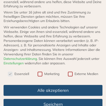
beidseitig Bördel E
essenziell, während andere uns helfen, diese Website und Deine
Menge
Erfahrung zu verbessern.
Länge: 500 mm
Wenn Sie unter 16 Jahre alt sind und Ihre Zustimmung zu
freiwilligen Diensten geben möchten, müssen Sie Ihre
Bremsrohr aus galvanisch innen und außen
Erziehungsberechtigten um Erlaubnis bitten.
verkupfertem Bandstahl, außen ca. 25 µm
Wir verwenden Cookies und andere Technologien auf unserer
verzinkt, zusätzlich oliv / schwarz
Webseite. Einige von ihnen sind essenziell, während andere uns
helfen, diese Webseite und Ihre Erfahrung zu verbessern.
kunststoffbeschichtet
Personenbezogene Daten können verarbeitet werden (z. B. IP-
Adressen), z. B. für personalisierte Anzeigen und Inhalte oder
D: 6 mm
Anzeigen- und Inhaltsmessung.
Weitere Informationen über die
s: 0,7 mm
Verwendung Ihrer Daten finden Sie in unserer
Datenschutzerklärung
.
Sie können Ihre Auswahl jederzeit unter
Betriebsdruck: 320 bar
Einstellungen
widerrufen oder anpassen.
Datenschutzeinstellungen
Unimog 404 vom Bremsschlauch zur
Essenziell
Marketing
Externe Medien
Vorderachse 404 420 25 28
Alle akzeptieren
Speichern