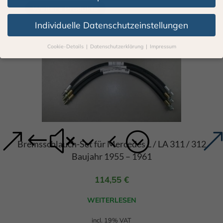
Weitere Produkte
Individuelle Datenschutzeinstellungen
Cookie-Details
Datenschutzerklärung
Impressum
Datenschutzeinstellungen
Wenn Sie unter 16 Jahre alt sind und Ihre Zustimmung zu
freiwilligen Diensten geben möchten, müssen Sie Ihre
Erziehungsberechtigten um Erlaubnis bitten.
Wir verwenden Cookies und andere Technologien auf unserer
Webseite. Einige von ihnen sind essenziell, während andere uns
helfen, diese Webseite und Ihre Erfahrung zu verbessern.
Personenbezogene Daten können verarbeitet werden (z. B. IP-
Bremsschlauch-Set für Mercedes L / LA 311 / 312
Adressen), z. B. für personalisierte Anzeigen und Inhalte oder
Anzeigen- und Inhaltsmessung.
Weitere Informationen über die
Baujahr 1955 – 1961
Verwendung Ihrer Daten finden Sie in unserer
Datenschutzerklärung
.
114,55
€
Hier finden Sie eine Übersicht über alle verwendeten Cookies.
Sie können Ihre Einwilligung zu ganzen Kategorien geben oder
sich weitere Informationen anzeigen lassen und so nur
WEITERLESEN
bestimmte Cookies auswählen.
incl. 19% VAT