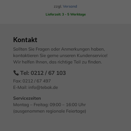
Alle akzeptieren
Speichern
zzgl.
Versand
Lieferzeit: 3 - 5 Werktage
Zurück
Datenschutzeinstellungen
Essenziell (2)
Essenzielle Cookies ermöglichen grundlegende Funktionen und sind für
Kontakt
die einwandfreie Funktion der Website erforderlich.
Sollten Sie Fragen oder Anmerkungen haben,
Cookie-Informationen anzeigen
kontaktieren Sie gerne unseren Kundenservice!
Mark
Marketing (3)
Wir helfen Ihnen, das richtige Teil zu finden.
Tel: 0212 / 67 103
Marketing-Cookies werden von Drittanbietern oder Publishern
verwendet, um personalisierte Werbung anzuzeigen. Sie tun dies, indem
Fax: 0212 / 67 497
sie Besucher über Websites hinweg verfolgen.
E-Mail:
info@tebak.de
Cookie-Informationen anzeigen
Servicezeiten
Exte
Externe Medien (7)
Montag – Freitag: 09:00 – 16:00 Uhr
(ausgenommen regionale Feiertage)
Inhalte von Videoplattformen und Social-Media-Plattformen werden
standardmäßig blockiert. Wenn Cookies von externen Medien akzeptiert
werden, bedarf der Zugriff auf diese Inhalte keiner manuellen
Einwilligung mehr.